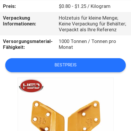
Preis:
$0.80 - $1.25 / Kilogram
TRETEN
Verpackung
Holzetuis für kleine Menge;
SIE
Informationen:
Keine Verpackung für Behälter;
Verpackt als Ihre Referenz
MIT
UNS
Versorgungsmaterial-
1000 Tonnen / Tonnen pro
Fähigkeit:
Monat
IN
VERBINDUNG
BESTPREIS
FORDERN
SIE
EIN
ZITAT
SITEMAP