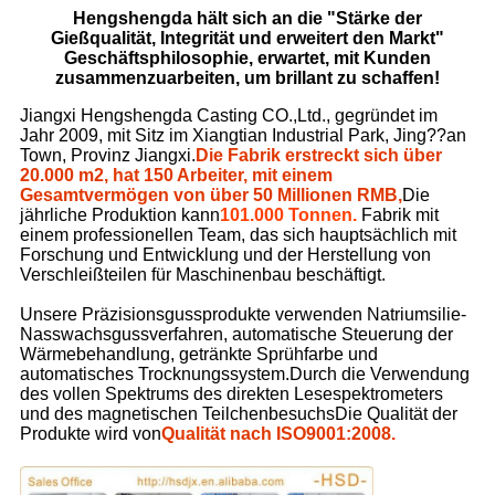
Hengshengda hält sich an die "Stärke der
Gießqualität, Integrität und erweitert den Markt"
Geschäftsphilosophie, erwartet, mit Kunden
zusammenzuarbeiten, um brillant zu schaffen!
Jiangxi Hengshengda Casting CO.,Ltd., gegründet im
Jahr 2009, mit Sitz im Xiangtian Industrial Park, Jing??an
Town, Provinz Jiangxi.
Die Fabrik erstreckt sich über
20.000 m2, hat 150 Arbeiter, mit einem
Gesamtvermögen von über 50 Millionen RMB,
Die
jährliche Produktion kann
101.000 Tonnen.
Fabrik mit
einem professionellen Team, das sich hauptsächlich mit
Forschung und Entwicklung und der Herstellung von
Verschleißteilen für Maschinenbau beschäftigt.
Unsere Präzisionsgussprodukte verwenden Natriumsilie-
Nasswachsgussverfahren, automatische Steuerung der
Wärmebehandlung, getränkte Sprühfarbe und
automatisches Trocknungssystem.Durch die Verwendung
des vollen Spektrums des direkten Lesespektrometers
und des magnetischen TeilchenbesuchsDie Qualität der
Produkte wird von
Qualität nach ISO9001:2008.