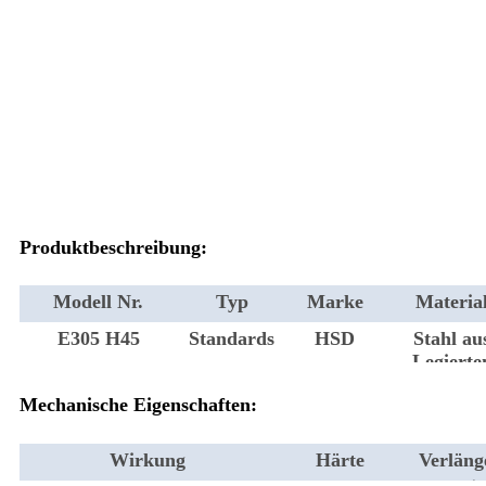
Produktbeschreibung:
Modell Nr.
Typ
Marke
Materia
E305 H45
Standards
HSD
Stahl au
Legierte
Mechanische Eigenschaften:
Wirkung
Härte
Verläng
g