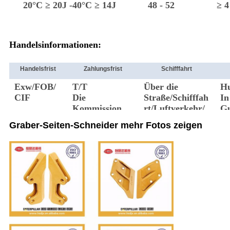
20°C ≥ 20J -40°C ≥ 14J
48 - 52
≥ 4
Handelsinformationen:
Handelsfrist
Zahlungsfrist
Schifffahrt
Exw/FOB/
T/T
Über die
H
CIF
Die
Straße/Schifffah
In
Kommission
rt/Luftverkehr/
G
DHL/FedEx
Graber-Seiten-Schneider mehr Fotos zeigen