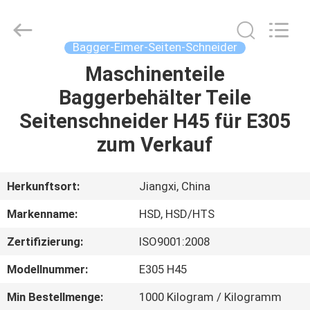
Machinery
Spare
Parts
Co.,Ltd.
All
Bagger-Eimer-Seiten-Schneider
Rights
Reserved.
Maschinenteile
HAUS
Baggerbehälter Teile
PRODUKTE
Seitenschneider H45 für E305
zum Verkauf
ÜBER
UNS
Herkunftsort:
Jiangxi, China
Markenname:
HSD, HSD/HTS
FABRIK-
Zertifizierung:
ISO9001:2008
AUSFLUG
Modellnummer:
E305 H45
QUALITÄTSKONTROLLE
Min Bestellmenge:
1000 Kilogram / Kilogramm