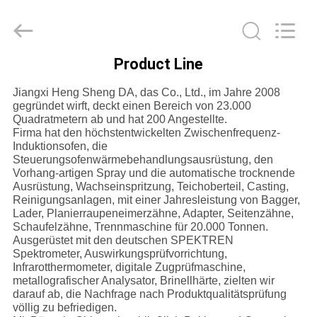
Machinery
Spare
Parts
Co.,Ltd.
All
Rights
Product Line
Reserved.
HAUS
Jiangxi Heng Sheng DA, das Co., Ltd., im Jahre 2008
gegründet wirft, deckt einen Bereich von 23.000
PRODUKTE
Quadratmetern ab und hat 200 Angestellte.
Firma hat den höchstentwickelten Zwischenfrequenz-
Induktionsofen, die
Steuerungsofenwärmebehandlungsausrüstung, den
ÜBER
Vorhang-artigen Spray und die automatische trocknende
UNS
Ausrüstung, Wachseinspritzung, Teichoberteil, Casting,
Reinigungsanlagen, mit einer Jahresleistung von Bagger,
Lader, Planierraupeneimerzähne, Adapter, Seitenzähne,
Schaufelzähne, Trennmaschine für 20.000 Tonnen.
FABRIK-
Ausgerüstet mit den deutschen SPEKTREN
AUSFLUG
Spektrometer, Auswirkungsprüfvorrichtung,
Infrarotthermometer, digitale Zugprüfmaschine,
metallografischer Analysator, Brinellhärte, zielten wir
darauf ab, die Nachfrage nach Produktqualitätsprüfung
QUALITÄTSKONTROLLE
völlig zu befriedigen.