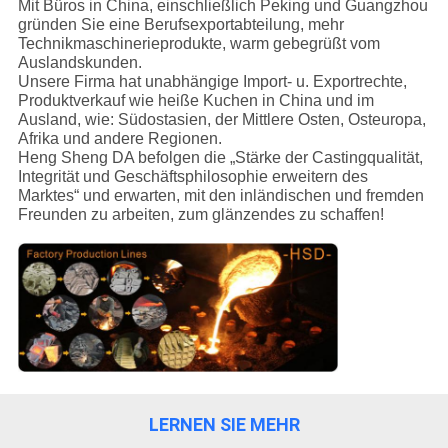
Mit Büros in China, einschließlich Peking und Guangzhou
gründen Sie eine Berufsexportabteilung, mehr
TRETEN
Technikmaschinerieprodukte, warm gebegrüßt vom
Auslandskunden.
SIE
Unsere Firma hat unabhängige Import- u. Exportrechte,
Produktverkauf wie heiße Kuchen in China und im
MIT
Ausland, wie: Südostasien, der Mittlere Osten, Osteuropa,
Afrika und andere Regionen.
UNS
Heng Sheng DA befolgen die „Stärke der Castingqualität,
IN
Integrität und Geschäftsphilosophie erweitern des
Marktes“ und erwarten, mit den inländischen und fremden
VERBINDUNG
Freunden zu arbeiten, zum glänzendes zu schaffen!
FORDERN
SIE
EIN
ZITAT
LERNEN SIE MEHR
SITEMAP