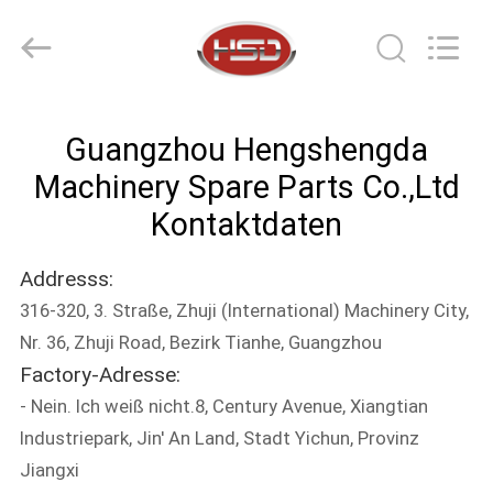
Machinery
Spare
Parts
Co.,Ltd.
All
Rights
Reserved.
HAUS
Guangzhou Hengshengda
PRODUKTE
Machinery Spare Parts Co.,Ltd
Kontaktdaten
ÜBER
Addresss:
UNS
316-320, 3. Straße, Zhuji (International) Machinery City,
Nr. 36, Zhuji Road, Bezirk Tianhe, Guangzhou
FABRIK-
Factory-Adresse:
AUSFLUG
- Nein. Ich weiß nicht.8, Century Avenue, Xiangtian
Industriepark, Jin' An Land, Stadt Yichun, Provinz
QUALITÄTSKONTROLLE
Jiangxi