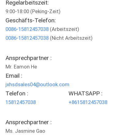
Regelarbeitszeit:
9:00-18:00 (Peking-Zeit)
TRETEN
Geschäfts-Telefon:
SIE
0086-15812457038
(Arbeitszeit)
MIT
0086-15812457038
(Nicht Arbeitszeit)
UNS
IN
Ansprechpartner :
VERBINDUNG
Mr. Eamon He
Email :
FORDERN
jxhsdsales04@outlook.com
Telefon :
WHATSAPP :
SIE
15812457038
+8615812457038
EIN
ZITAT
Ansprechpartner :
Ms. Jasmine Gao
SITEMAP