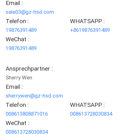
Email :
sale03@gz-hsd.com
PRIVACY
Telefon :
WHATSAPP :
POLICY
19876391489
+8619876391489
WeChat :
19876391489
Ansprechpartner :
Sherry Wen
Email :
sherrywen@gz-hsd.com
Telefon :
WHATSAPP :
008613808871016
008613728030834
WeChat :
008613728030834