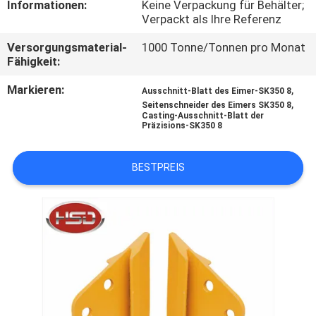
Informationen:
Keine Verpackung für Behälter;
Verpackt als Ihre Referenz
TRETEN
Versorgungsmaterial-
1000 Tonne/Tonnen pro Monat
SIE
Fähigkeit:
MIT
Markieren:
,
Ausschnitt-Blatt des Eimer-SK350 8
UNS
,
Seitenschneider des Eimers SK350 8
Casting-Ausschnitt-Blatt der
IN
Präzisions-SK350 8
VERBINDUNG
BESTPREIS
FORDERN
SIE
EIN
ZITAT
SITEMAP