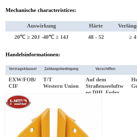
Mechanische characteristices:
Auswirkung
Härte
Verläng
g
20℃ ≥ 20J -40℃ ≥ 14J
48 - 52
≥ 4
Handelsinformationen:
Vertragsklausel
Zahlungsbedingung
Verschiffen
EXW/FOB/
T/T
Auf dem
H
CIF
Western Union
Straßenseeluftw
G
eg DHL Fedex