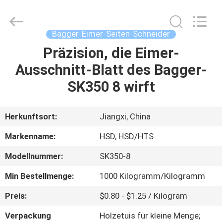
Machinery
Spare
Parts
Co.,Ltd.
All
Bagger-Eimer-Seiten-Schneider
Rights
Reserved.
Präzision, die Eimer-
HAUS
Ausschnitt-Blatt des Bagger-
PRODUKTE
SK350 8 wirft
ÜBER
Herkunftsort:
Jiangxi, China
UNS
Markenname:
HSD, HSD/HTS
Modellnummer:
SK350-8
FABRIK-
Min Bestellmenge:
1000 Kilogramm/Kilogramm
AUSFLUG
Preis:
$0.80 - $1.25 / Kilogram
QUALITÄTSKONTROLLE
Verpackung
Holzetuis für kleine Menge;