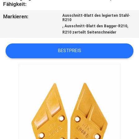
Fähigkeit:
TRETEN
Markieren:
Ausschnitt-Blatt des legierten Stahl-
R210
SIE
,
,
Ausschnitt-Blatt des Bagger-R210
MIT
R210 zerteilt Seitenschneider
UNS
BESTPREIS
IN
VERBINDUNG
FORDERN
SIE
EIN
ZITAT
SITEMAP