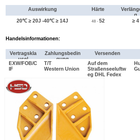
Auswirkung
Härte
Verläng
g
20℃ ≥ 20J -40℃ ≥ 14J
52
≥ 4
48 -
Handelsinformationen:
Vertragskla
Zahlungsbedin
Versenden
usel
gung
EXW/FOB/C
T/T
Auf dem
H
IF
Western Union
Straßenseeluftw
G
eg DHL Fedex