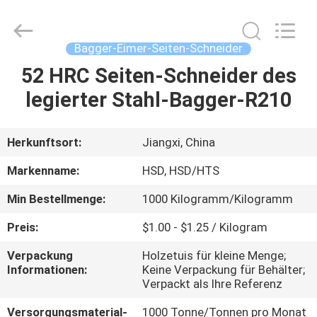
Machinery
Spare
Parts
Co.,Ltd.
All
Bagger-Eimer-Seiten-Schneider
Rights
Reserved.
52 HRC Seiten-Schneider des
HAUS
legierter Stahl-Bagger-R210
PRODUKTE
Herkunftsort:
Jiangxi, China
ÜBER
Markenname:
HSD, HSD/HTS
UNS
Min Bestellmenge:
1000 Kilogramm/Kilogramm
Preis:
$1.00 - $1.25 / Kilogram
FABRIK-
AUSFLUG
Verpackung
Holzetuis für kleine Menge;
Informationen:
Keine Verpackung für Behälter;
Verpackt als Ihre Referenz
QUALITÄTSKONTROLLE
Versorgungsmaterial-
1000 Tonne/Tonnen pro Monat