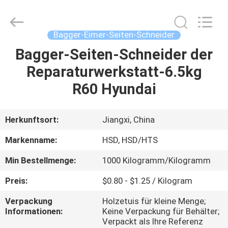
Machinery
Spare
Parts
Co.,Ltd.
All
Bagger-Eimer-Seiten-Schneider
Rights
Reserved.
Bagger-Seiten-Schneider der
HAUS
Reparaturwerkstatt-6.5kg
PRODUKTE
R60 Hyundai
ÜBER
Herkunftsort:
Jiangxi, China
UNS
Markenname:
HSD, HSD/HTS
Min Bestellmenge:
1000 Kilogramm/Kilogramm
FABRIK-
Preis:
$0.80 - $1.25 / Kilogram
AUSFLUG
Verpackung
Holzetuis für kleine Menge;
Informationen:
Keine Verpackung für Behälter;
QUALITÄTSKONTROLLE
Verpackt als Ihre Referenz