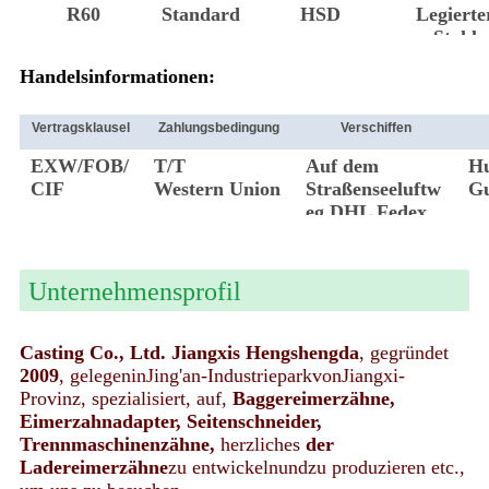
NEIN.
R60
Standard
HSD
Legierte
Stahl
Handelsinformationen:
Vertragsklausel
Zahlungsbedingung
Verschiffen
EXW/FOB/
T/T
Auf dem
H
CIF
Western Union
Straßenseeluftw
G
eg DHL Fedex
Unternehmensprofil
Casting Co., Ltd. Jiangxis Hengshengda
, gegründet
2009
, gelegeninJing'an-IndustrieparkvonJiangxi-
Provinz, spezialisiert, auf,
Baggereimerzähne,
Eimerzahnadapter, Seitenschneider,
Trennmaschinenzähne,
herzliches
der
Ladereimerzähne
zu entwickelnundzu produzieren etc.,