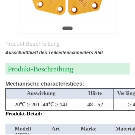
PRIVACY
POLICY
Produkt-Beschreibung
Ausschnittblatt des Teilseitenschneiders R60
Produkt-Beschreibung
Mechanische characteristices:
Auswirkung
Härte
Verlän
g
20℃ ≥ 20J -40℃ ≥ 14J
48 - 52
≥ 
Produkt-Detail:
Modell
Art
Marke
Materia