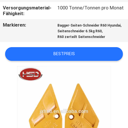
Versorgungsmaterial-
1000 Tonne/Tonnen pro Monat
TRETEN
Fähigkeit:
SIE
Markieren:
,
Bagger-Seiten-Schneider R60 Hyundai
MIT
,
Seitenschneider 6.5kg R60
R60 zerteilt Seitenschneider
UNS
IN
BESTPREIS
VERBINDUNG
FORDERN
SIE
EIN
ZITAT
SITEMAP