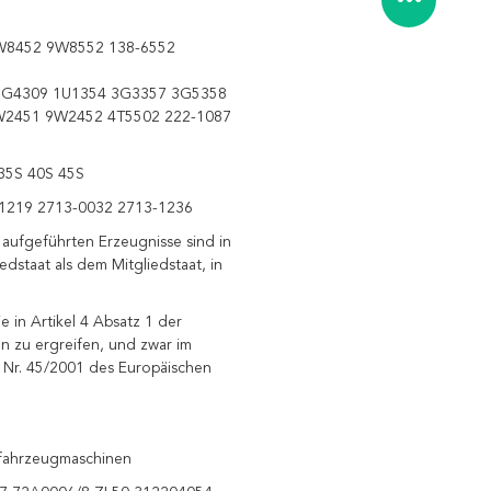
W8452 9W8552 138-6552
3G4309 1U1354 3G3357 3G5358
W2451 9W2452 4T5502 222-1087
35S 40S 45S
1219 2713-0032 2713-1236
aufgeführten Erzeugnisse sind in
edstaat als dem Mitgliedstaat, in
 in Artikel 4 Absatz 1 der
 zu ergreifen, und zwar im
) Nr. 45/2001 des Europäischen
tfahrzeugmaschinen