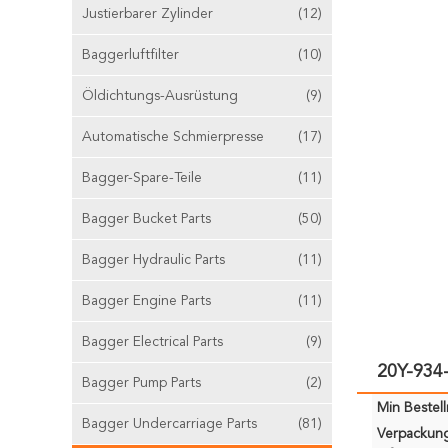
Justierbarer Zylinder
(12)
Baggerluftfilter
(10)
Öldichtungs-Ausrüstung
(9)
Automatische Schmierpresse
(17)
Bagger-Spare-Teile
(11)
Bagger Bucket Parts
(50)
Bagger Hydraulic Parts
(11)
Bagger Engine Parts
(11)
Bagger Electrical Parts
(9)
20Y-934
Bagger Pump Parts
(2)
Min Bestel
Bagger Undercarriage Parts
(81)
Verpackun