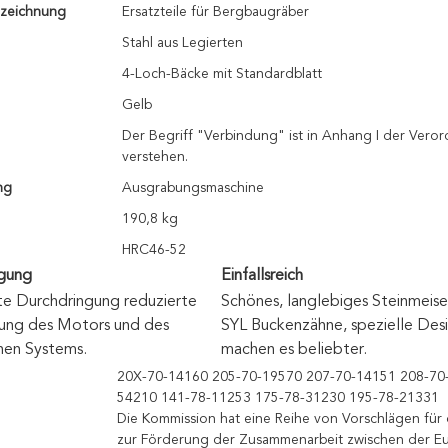
zeichnung
Ersatzteile für Bergbaugräber
Stahl aus Legierten
4-Loch-Bäcke mit Standardblatt
Gelb
Der Begriff "Verbindung" ist in Anhang I der Vero
verstehen.
ng
Ausgrabungsmaschine
190,8 kg
HRC46-52
gung
Einfallsreich
te Durchdringung reduzierte 
Schönes, langlebiges Steinmeisel
tung des Motors und des 
SYL Buckenzähne, spezielle Desi
chen Systems.
machen es beliebter.
20X-70-14160 205-70-19570 207-70-14151 208-70
54210 141-78-11253 175-78-31230 195-78-21331
Die Kommission hat eine Reihe von Vorschlägen fü
zur Förderung der Zusammenarbeit zwischen der E