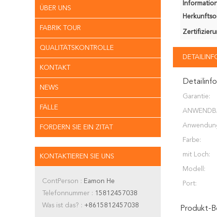
Information
ÜBER UNS
Herkunftsor
FABRIK TOUR
Zertifizier
QUALITÄTSKONTROLLE
DETAILIN
KONTAKT
Detailinf
NEWS
Garantie:
FÄLLE
ANWENDB
INDUSTRIE
Anwendun
FORDERN SIE EIN ZITAT
Farbe:
mit Loch:
KONTAKTIEREN SIE UNS
Modell:
ContPerson :
Eamon He
Port:
Telefonnummer :
15812457038
Was ist das? :
+8615812457038
Produkt-B