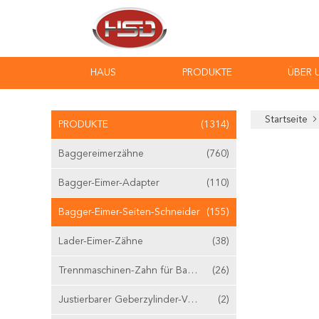
HAUS
PRODUKTE
ÜBER 
Startseite
PRODUKTE
(1314)
Baggereimerzähne
(760)
Bagger-Eimer-Adapter
(110)
Bagger-Eimer-Seiten-Schneider
(155)
Lader-Eimer-Zähne
(38)
Trennmaschinen-Zahn für Bagger
(26)
Justierbarer Geberzylinder-Ventilstößel
(2)