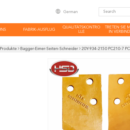
German
QUALITÄTSKONTRO
TRETEN SIE 
UNS
FABRIK-AUSFLUG
LLE
IN VERBIN
Produkte
Bagger-Eimer-Seiten-Schneider
20Y-934-2150 PC210-7 PC2