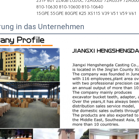
23TF 60T ZL40B LG50C 72A0005 72A0339 72A000
810-10630 810-10600 810-10640
15GPE 55GPE 80GPE K25 XS115 V39 V51 V59 V61
rung in das Unternehmen