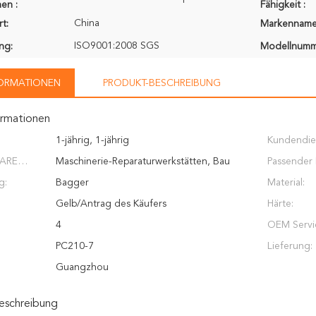
en :
Fähigkeit :
China
t:
Markenname
ISO9001:2008 SGS
ung:
Modellnumm
FORMATIONEN
PRODUKT-BESCHREIBUNG
ormationen
1-jährig, 1-jährig
Kundendie
ARE
Maschinerie-Reparaturwerkstätten, Bau
erbracht:
Passender
N:
g:
works&nbsp;
Bagger
(Tonne):
Material:
Gelb/Antrag des Käufers
Härte:
4
OEM Servi
PC210-7
Lieferung:
Guangzhou
eschreibung