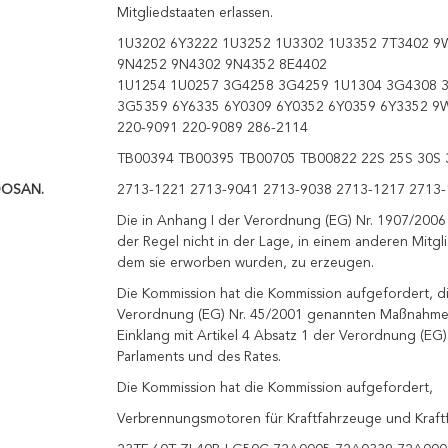
Mitgliedstaaten erlassen.
1U3202 6Y3222 1U3252 1U3302 1U3352 7T3402 9
9N4252 9N4302 9N4352 8E4402
1U1254 1U0257 3G4258 3G4259 1U1304 3G4308 
3G5359 6Y6335 6Y0309 6Y0352 6Y0359 6Y3352 9
220-9091 220-9089 286-2114
TB00394 TB00395 TB00705 TB00822 22S 25S 30S 
OOSAN.
2713-1221 2713-9041 2713-9038 2713-1217 2713-
Die in Anhang I der Verordnung (EG) Nr. 1907/2006 
der Regel nicht in der Lage, in einem anderen Mitgli
dem sie erworben wurden, zu erzeugen.
Die Kommission hat die Kommission aufgefordert, die
Verordnung (EG) Nr. 45/2001 genannten Maßnahmen
Einklang mit Artikel 4 Absatz 1 der Verordnung (EG
Parlaments und des Rates.
Die Kommission hat die Kommission aufgefordert,
Verbrennungsmotoren für Kraftfahrzeuge und Kraf