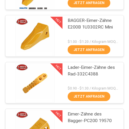
JETZT ANFRAGEN
TRETEN
HOT
BAGGER-Eimer-Zähne
SIE
158
E200B 1U3302RC Mini
MIT
Bagger-Eimer-
UNS
$1.00 - $1.20 / Kilogram MOQ:100 Kilogramm/Kilogramm
Seiten-Schneider
IN
JETZT ANFRAGEN
VERBINDUNG
HOT
Lader-Eimer-Zähne des
Rad-332C4388
FORDERN
41
SIE
$0.90 - $1.30 / Kilogram MOQ:1000 Kilogramm/Kilogramm
JETZT ANFRAGEN
EIN
Lader-Eimer-Zähne
ZITAT
HOT
Eimer-Zähne des
Bagger-PC200 19570
SITEMAP