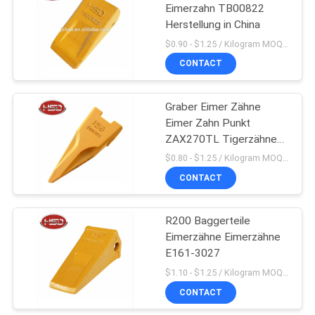
Eimerzahn TB00822
Herstellung in China
15
$0.90 - $1.25 / Kilogram MOQ:100 Kilogramm/Kilogramm
CONTACT
Justierbarer Zylinder
Graber Eimer Zähne
Eimer Zahn Punkt
ZAX270TL Tigerzähne
im Verkauf
$0.80 - $1.25 / Kilogram MOQ:100 Kilogramm/Kilogramm
CONTACT
12
R200 Baggerteile
Baggerluftfilter
Eimerzähne Eimerzähne
E161-3027
$1.10 - $1.25 / Kilogram MOQ:100 Kilogramm/Kilogramm
CONTACT