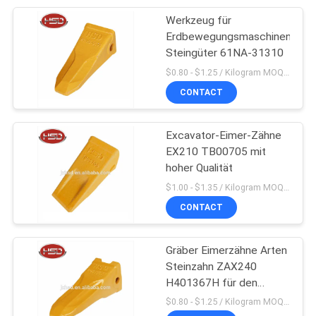
Werkzeug für
9
Erdbewegungsmaschinen,
Öldichtungs-
Steingüter 61NA-31310
$0.80 - $1.25 / Kilogram MOQ:100 Kilogramm/Kilogramm
Ausrüstung
CONTACT
Excavator-Eimer-Zähne
EX210 TB00705 mit
hoher Qualität
20
$1.00 - $1.35 / Kilogram MOQ:100 Kilogramm/Kilogramm
Automatische
CONTACT
Schmierpresse
Gräber Eimerzähne Arten
Steinzahn ZAX240
H401367H für den
Großhandel
$0.80 - $1.25 / Kilogram MOQ:100 Kilogramm/Kilogramm