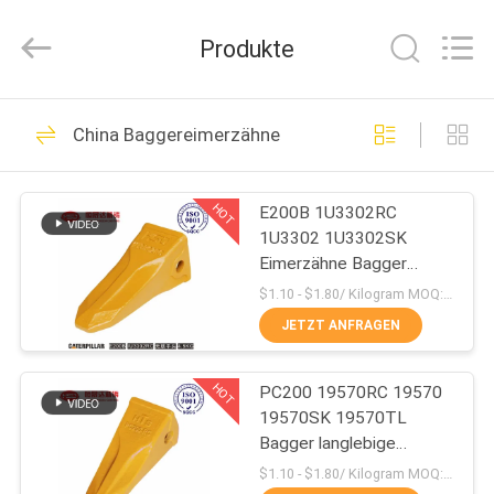
Machinery
Spare
Parts
Produkte
Co.,Ltd.
All
Rights
Reserved.
HAUS
765
China Baggereimerzähne
Baggereimerzähne
PRODUKTE
HOT
E200B 1U3302RC
1U3302 1U3302SK
ÜBER
Eimerzähne Bagger
UNS
Massenproduktion
$1.10 - $1.80/ Kilogram MOQ:100 Kilogram/Kilograms
JETZT ANFRAGEN
114
FABRIK-
Bagger-Eimer-
HOT
PC200 19570RC 19570
AUSFLUG
19570SK 19570TL
Adapter
Bagger langlebige
QUALITÄTSKONTROLLE
Eimerzähne für Komatsu
$1.10 - $1.80/ Kilogram MOQ:100 Kilogramm/Kilogramm