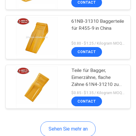
CONTACT
11
Bagger-Spare-Teile
61NB-31310 Baggerteile
für R455-9 in China
$0.80 - $1.25 / Kilogram MOQ:100 Kilogramm/Kilogramm
CONTACT
53
Teile für Bagger,
Eimerzähne, flache
Zähne 61N4-31210 zum
Bagger Bucket Parts
Großhandel
$0.85 - $1.35 / Kilogram MOQ:100 Kilogramm/Kilogramm
CONTACT
Sehen Sie mehr an
11