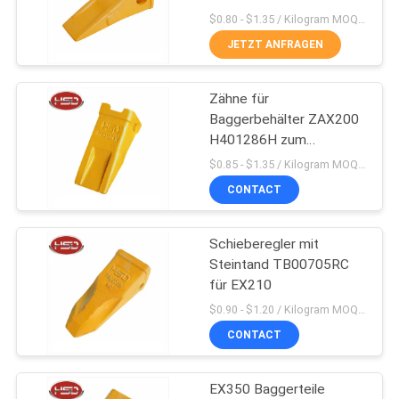
$0.80 - $1.35 / Kilogram MOQ:100 Kilogramm/Kilogramm
JETZT ANFRAGEN
PRIVACY
29
POLICY
Trennmaschinen-
Zähne für
Baggerbehälter ZAX200
Zahn für Bagger
H401286H zum
Großhandel
$0.85 - $1.35 / Kilogram MOQ:100 Kilogramm/Kilogramm
CONTACT
Schieberegler mit
2
Steintand TB00705RC
Justierbarer
für EX210
$0.90 - $1.20 / Kilogram MOQ:100 Kilogramm/Kilogramm
Geberzylinder-
CONTACT
Ventilstößel
EX350 Baggerteile