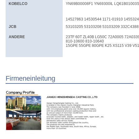
KOBELCO
YN69B00008F1 YN69300IL LQ61B01003S
14527863 14530544 1171-01910 145532
JCB
53103205 53103208 53103209 332C4388
ANDERE
23TF 60T ZL40B LG50C 72A0005 72A0339
810-10600 810-10640
15GPE 55GPE 80GPE K25 XS115 V39 V51
Firmeneinleitung