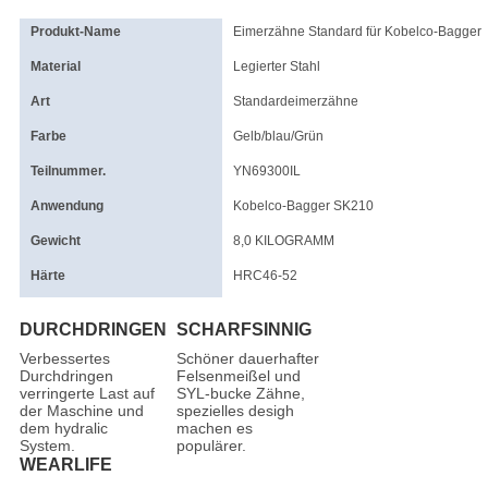
Produkt-Name
Eimerzähne Standard für Kobelco-Bagger
Material
Legierter Stahl
Art
Standardeimerzähne
Farbe
Gelb/blau/Grün
Teilnummer.
YN69300IL
Anwendung
Kobelco-Bagger SK210
Gewicht
8,0 KILOGRAMM
Härte
HRC46-52
DURCHDRINGEN
SCHARFSINNIG
Verbessertes
Schöner dauerhafter
Durchdringen
Felsenmeißel und
verringerte Last auf
SYL-bucke Zähne,
der Maschine und
spezielles desigh
dem hydralic
machen es
System.
populärer.
WEARLIFE