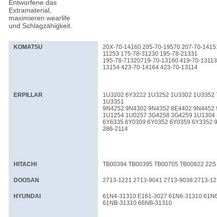
Entworfene das
Extramaterial,
maximieren wearlife
und Schlagzähigkeit.
KOMATSU
20X-70-14160 205-70-19570 207-70-1415
11253 175-78-31230 195-78-21331
195-78-71320719-70-13160 419-70-13113 
13154 423-70-14164 423-70-13114
ERPILLAR
1U3202 6Y3222 1U3252 1U3302 1U3352 
1U3351
9N4252 9N4302 9N4352 8E4402 9N4452
1U1254 1U0257 3G4258 3G4259 1U1304
6Y6335 6Y0309 6Y0352 6Y0359 6Y3352 
286-2114
HITACHI
TB00394 TB00395 TB00705 TB00822 22S 
DOOSAN
2713-1221 2713-9041 2713-9038 2713-12
HYUNDAI
61N4-31310 E161-3027 61N6-31310 61N
61NB-31310 66NB-31310