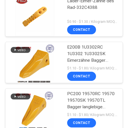
Lader-Eimer-Zähne des
Rad-332C4388
$0.90 - $1.30 / Kilogram MOQ:1000 Kilogramm/Kilogramm
CONTACT
E200B 1U3302RC
1U3302 1U3302SK
Eimerzähne Bagger
Massenproduktion
$1.10 - $1.80/ Kilogram MOQ:100 Kilogram/Kilograms
CONTACT
PC200 19570RC 19570
19570SK 19570TL
Bagger langlebige
Eimerzähne für Komatsu
$1.10 - $1.80/ Kilogram MOQ:100 Kilogramm/Kilogramm
CONTACT