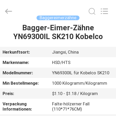
Machinery
Spare
Parts
Co.,Ltd.
All
Baggereimerzähne
Rights
Reserved.
Bagger-Eimer-Zähne
HAUS
YN69300IL SK210 Kobelco
PRODUKTE
Herkunftsort:
Jiangxi, China
ÜBER
Markenname:
HSD/HTS
UNS
Modellnummer:
YN69300IL für Kobelco SK210
Min Bestellmenge:
1000 Kilogramm/Kilogramm
FABRIK-
AUSFLUG
Preis:
$1.10 - $1.18 / Kilogram
Verpackung
Falte-hölzerner Fall
Informationen:
(110*71*76CM)
QUALITÄTSKONTROLLE