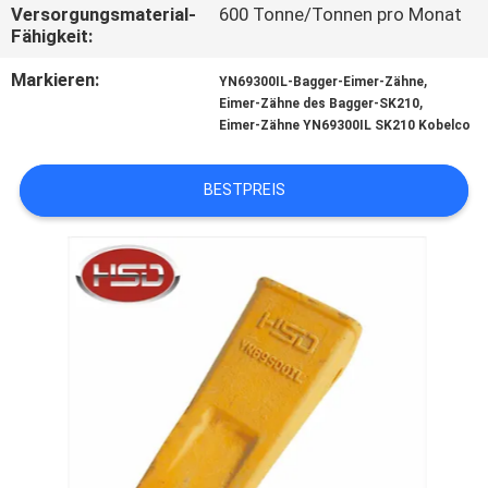
Versorgungsmaterial-
600 Tonne/Tonnen pro Monat
Fähigkeit:
TRETEN
SIE
Markieren:
,
YN69300IL-Bagger-Eimer-Zähne
,
Eimer-Zähne des Bagger-SK210
MIT
Eimer-Zähne YN69300IL SK210 Kobelco
UNS
IN
BESTPREIS
VERBINDUNG
FORDERN
SIE
EIN
ZITAT
SITEMAP