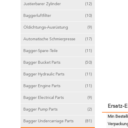
Justierbarer Zylinder
(12)
Baggerluftfilter
(10)
Öldichtungs-Ausrüstung
(9)
Automatische Schmierpresse
(17)
Bagger-Spare-Teile
(11)
Bagger Bucket Parts
(50)
Bagger Hydraulic Parts
(11)
Bagger Engine Parts
(11)
Bagger Electrical Parts
(9)
Ersatz-
Bagger Pump Parts
(2)
Min Bestel
Bagger Undercarriage Parts
(81)
Verpackun