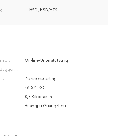
HSD, HSD/HTS
:
nst
On-line-Unterstützung
 Bagger
.
-
Präzisionscasting
e:
46-52HRC
8,8 Kilogramm
Huangpu Guangzhou