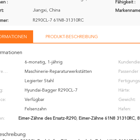
en :
Fähigkeit :
Jiangxi, China
t:
Markenname
R290CL-7 61N8-31310RC
mer:
FORMATIONEN
PRODUKT-BESCHREIBUNG
ormationen
6-monatig, 1-jährig
Kundendie
re
Maschinerie-Reparaturwerkstätten
erbracht:
Passender
Legierter Stahl
(Tonne):
Fertigungs
g:
Hyundai-Bagger R290CL-7
Technologi
Härte:
ce:
Verfügbar
Gewicht:
Felsenzahn
Hafen:
en:
Eimer-Zähne des Ersatz-R290
,
Eimer-Zähne 61N8 31310RC
,
8
eschreibung