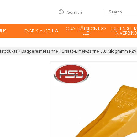
German
QUALITÄTSKONTRO
TRETEN SIE 
UNS
FABRIK-AUSFLUG
LLE
IN VERBIN
Produkte
Baggereimerzähne
Ersatz-Eimer-Zähne 8,8 Kilogramm R