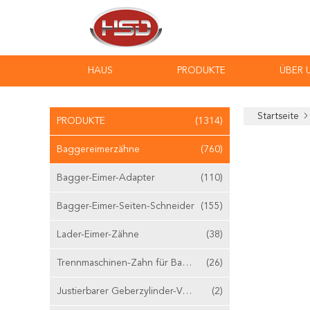
HAUS
PRODUKTE
ÜBER 
Startseite
PRODUKTE
(1314)
Baggereimerzähne
(760)
Bagger-Eimer-Adapter
(110)
Bagger-Eimer-Seiten-Schneider
(155)
Lader-Eimer-Zähne
(38)
Trennmaschinen-Zahn für Bagger
(26)
Justierbarer Geberzylinder-Ventilstößel
(2)