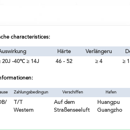
che characteristices:
Auswirkung
Härte
Verlängeru
D
ng
 20J -40℃ ≥ 14J
46 - 52
≥ 4
≥ 
nformationen:
lause
Zahlungsbedingun
Verschiffen
Hafen
g
OB/
T/T
Auf dem
Huangpu
Western
Straßenseeluft
Guangzho
Union
weg DHL
u
Fedex