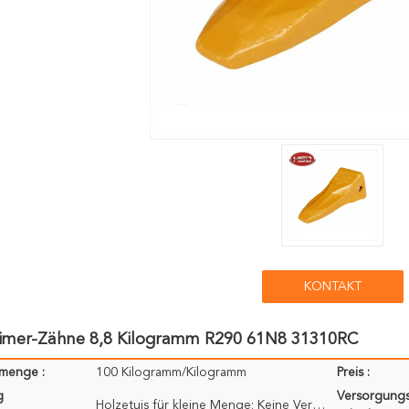
KONTAKT
Eimer-Zähne 8,8 Kilogramm R290 61N8 31310RC
lmenge :
100 Kilogramm/Kilogramm
Preis :
g
Versorgungs
Holzetuis für kleine Menge; Keine Verpackung für Behälter; Verpackt als Ihre Referenz