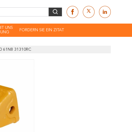
MIT UNS
FORDERN SIE EIN ZITAT
DUNG
290 61N8 31310RC