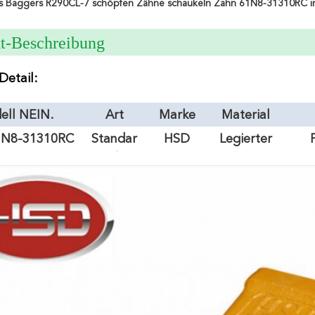
es Baggers R290CL-7 schöpfen Zähne schaukeln Zahn 61N8-31310RC i
t-Beschreibung
Detail:
ell NEIN.
Art
Marke
Material
1N8-31310RC
Standar
HSD
Legierter
d
Stahl