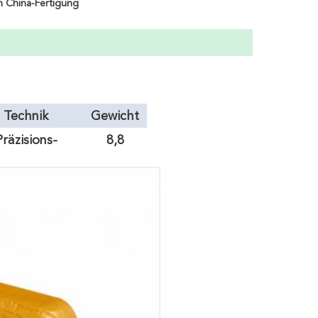
n China-Fertigung
Technik
Gewicht
Präzisions-
8,8
Casting
KILOGR
AMM