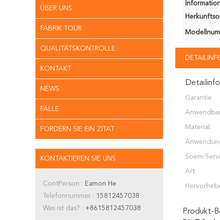
Information
ÜBER UNS
Herkunftsor
FABRIK TOUR
Modellnum
QUALITÄTSKONTROLLE
DETAILIN
KONTAKT
Detailinf
NEWS
Garantie:
FÄLLE
Anwendba
Industrien:
Material:
FORDERN SIE EIN ZITAT
Anwendun
Soem-Servi
KONTAKTIEREN SIE UNS
Art:
ContPerson :
Eamon He
Hervorheb
Telefonnummer :
15812457038
Was ist das? :
+8615812457038
Produkt-B