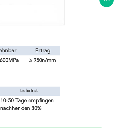
ehnbar
Ertrag
1600MPa
≥ 950n/mm
²
Lieferfrist
10-50 Tage empfingen
nachher den 30%
Fortschritt