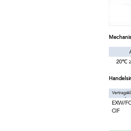
Mechanis
20℃ ≥
Handelsi
Vertragsk
l
EXW/F
CIF