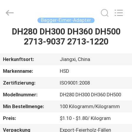
Machinery
Spare
Parts
Co.,Ltd.
All
Bagger-Eimer-Adapter
Rights
Reserved.
DH280 DH300 DH360 DH500
HAUS
2713-9037 2713-1220
PRODUKTE
Herkunftsort:
Jiangxi, China
ÜBER
Markenname:
HSD
UNS
Zertifizierung:
ISO9001:2008
Modellnummer:
DH280 DH300 DH360 DH500
FABRIK-
AUSFLUG
Min Bestellmenge:
100 Kilogramm/Kilogramm
Preis:
$1.10 - $1.80/ Kilogram
QUALITÄTSKONTROLLE
Verpackung
Export-Feierholz-Fällen