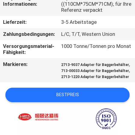
Informationen:
((110CM*75CM*71CM); für Ihre
Referenz verpackt
TRETEN
SIE
Lieferzeit:
3-5 Arbeitstage
MIT
Zahlungsbedingungen:
L/C, T/T, Western Union
UNS
Versorgungsmaterial-
1000 Tonne/Tonnen pro Monat
Fähigkeit:
IN
VERBINDUNG
Markieren:
,
2713-9037 Adapter für Baggerbehälter
,
713-00033 Adapter für Baggerbehälter
2713-1220 Adapter für Baggerbehälter
FORDERN
SIE
BESTPREIS
EIN
ZITAT
SITEMAP