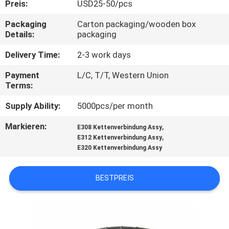
Preis:
USD25-50/pcs
TRETEN
Packaging
Carton packaging/wooden box
Details:
packaging
SIE
MIT
Delivery Time:
2-3 work days
UNS
Payment
L/C, T/T, Western Union
Terms:
IN
Supply Ability:
5000pcs/per month
VERBINDUNG
Markieren:
,
E308 Kettenverbindung Assy
,
E312 Kettenverbindung Assy
FORDERN
E320 Kettenverbindung Assy
SIE
EIN
BESTPREIS
ZITAT
SITEMAP