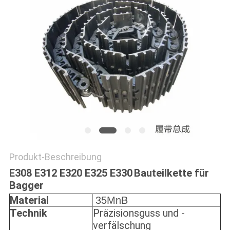
PRIVACY
POLICY
Produkt-Beschreibung
E308 E312 E320 E325 E330
Bauteilkette für
Bagger
Material
35MnB
Technik
Präzisionsguss und -
verfälschung