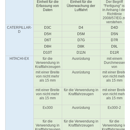
Einheit für die
Einheit für die
Der Begriff
Erfassung von
Überwachung der
"Fertigung" ist
Daten
Luftfahrt
in Anhang I der
Richtlinie
2008/57/EG zu
verstehen.
CATERPILLAR-
D3C
D4
D4D
D
D5H
D5M
D5N
D6T
D7G
D7R
D8H
D8K
D9L
D10T
D11N
D11R
HITACHI-EX
für die
Ausrüstung
mit einem
Verwendung in
Durchmesser
Kraftfahrzeugen
von
mit einer Breite
Ausrüstung
mit einer Breite
von nicht mehr
von nicht mehr
als 15 mm
als 15 mm
mit einer Breite
für die Verwendung in
mit einer Breite
von nicht mehr
Kraftfahrzeugen
von nicht mehr
als 15 mm
als 15 mm
Ex300
Ausrüstung
Ex300-2
für die
für die Verwendung in
für die
Verwendung in
Kraftfahrzeugen
Verwendung in
Kraftfahrzeugen
Kraftfahrzeugen