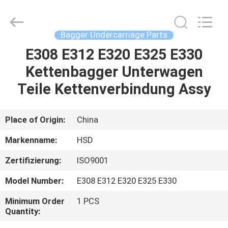
Machinery
Spare
Parts
Co.,Ltd.
All
Bagger Undercarriage Parts
Rights
Reserved.
E308 E312 E320 E325 E330
HAUS
Kettenbagger Unterwagen
PRODUKTE
Teile Kettenverbindung Assy
ÜBER
Place of Origin:
China
UNS
Markenname:
HSD
Zertifizierung:
ISO9001
FABRIK-
Model Number:
E308 E312 E320 E325 E330
AUSFLUG
Minimum Order
1 PCS
Quantity:
QUALITÄTSKONTROLLE