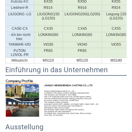
Kubota-KX
KX35
KX50
KX55
Liebherr-R
R914:
R916
R924
LIUGONG -LG
LIUGONG150
LIUGONG200(LG200)
Liegung 220
(LG150)
(LG220)
CASE-CX
CX35
CX45
CX55
- Ich bin nicht
LONKING60
LONKING65
LONKING85
hier.
YANMAR-VIO
VIO30
VIO40
VIO55
FUTON
FR65
FR85
LOVOL-FR
Mitsubichi
MS110
MS120
MS180
Einführung in das Unternehmen
Ausstellung