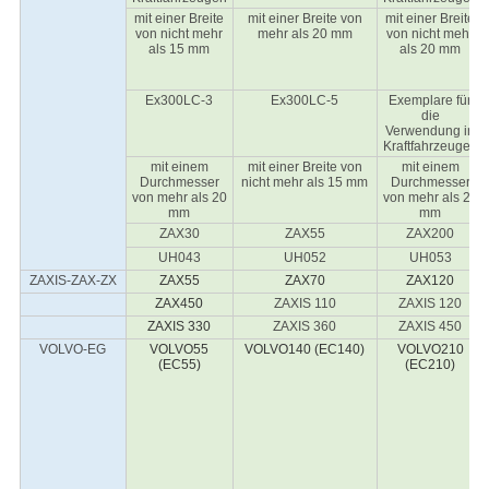
mit einer Breite
mit einer Breite von
mit einer Breite
von nicht mehr
mehr als 20 mm
von nicht mehr
als 15 mm
als 20 mm
Ex300LC-3
Ex300LC-5
Exemplare für
die
Verwendung in
Kraftfahrzeugen
mit einem
mit einer Breite von
mit einem
Durchmesser
nicht mehr als 15 mm
Durchmesser
von mehr als 20
von mehr als 20
mm
mm
ZAX30
ZAX55
ZAX200
UH043
UH052
UH053
ZAXIS-ZAX-ZX
ZAX55
ZAX70
ZAX120
ZAX450
ZAXIS 110
ZAXIS 120
ZAXIS 330
ZAXIS 360
ZAXIS 450
VOLVO-EG
VOLVO55
VOLVO140 (EC140)
VOLVO210
(EC55)
(EC210)