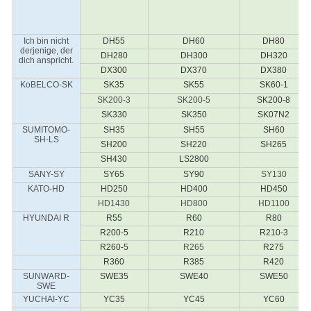
Ich bin nicht
DH55
DH60
DH80
derjenige, der
DH280
DH300
DH320
dich anspricht.
DX300
DX370
DX380
KoBELCO-SK
SK35
SK55
SK60-1
SK200-3
SK200-5
SK200-8
SK330
SK350
SK07N2
SUMITOMO-
SH35
SH55
SH60
SH-LS
SH200
SH220
SH265
SH430
LS2800
SANY-SY
SY65
SY90
SY130
KATO-HD
HD250
HD400
HD450
HD1430
HD800
HD1100
HYUNDAI R
R55
R60
R80
R200-5
R210
R210-3
R260-5
R265
R275
R360
R385
R420
SUNWARD-
SWE35
SWE40
SWE50
SWE
YUCHAI-YC
YC35
YC45
YC60