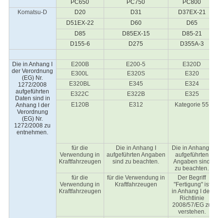
PC650
PC750
PC800
Komatsu-D
D20
D31
D37EX-21
D51EX-22
D60
D65
D85
D85EX-15
D85-21
D155-6
D275
D355A-3
Die in Anhang I
E200B
E200-5
E320D
der Verordnung
E300L
E320S
E320
(EG) Nr.
E320BL
E345
E324
1272/2008
aufgeführten
E322C
E322B
E325
Daten sind in
E120B
E312
Kategorie 55
Anhang I der
Verordnung
(EG) Nr.
1272/2008 zu
entnehmen.
für die
Die in Anhang I
Die in Anhang I
Verwendung in
aufgeführten Angaben
aufgeführten
Kraftfahrzeugen
sind zu beachten.
Angaben sind
zu beachten.
für die
für die Verwendung in
Der Begriff
Verwendung in
Kraftfahrzeugen
"Fertigung" ist
Kraftfahrzeugen
in Anhang I der
Richtlinie
2008/57/EG zu
verstehen.