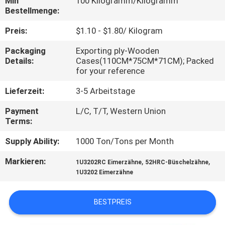
Min
100 Kilogramm/Kilogramm
Bestellmenge:
TRETEN
Preis:
$1.10 - $1.80/ Kilogram
SIE
Packaging
Exporting ply-Wooden
MIT
Details:
Cases(110CM*75CM*71CM); Packed
UNS
for your reference
IN
Lieferzeit:
3-5 Arbeitstage
VERBINDUNG
Payment
L/C, T/T, Western Union
Terms:
FORDERN
Supply Ability:
1000 Ton/Tons per Month
SIE
Markieren:
,
,
1U3202RC Eimerzähne
52HRC-Büschelzähne
EIN
1U3202 Eimerzähne
ZITAT
BESTPREIS
SITEMAP