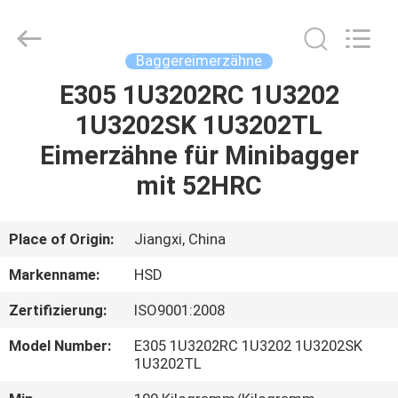
Machinery
Spare
Parts
Co.,Ltd.
All
Baggereimerzähne
Rights
Reserved.
E305 1U3202RC 1U3202
HAUS
1U3202SK 1U3202TL
PRODUKTE
Eimerzähne für Minibagger
mit 52HRC
ÜBER
UNS
Place of Origin:
Jiangxi, China
Markenname:
HSD
FABRIK-
Zertifizierung:
ISO9001:2008
AUSFLUG
Model Number:
E305 1U3202RC 1U3202 1U3202SK
1U3202TL
QUALITÄTSKONTROLLE