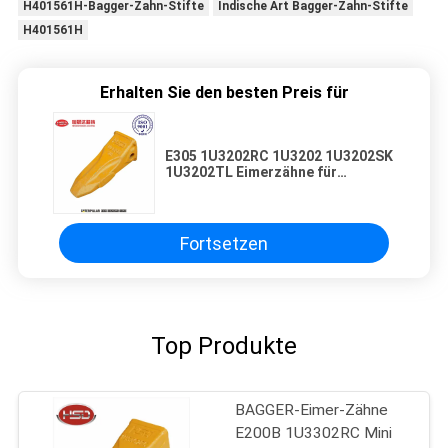
H401561H-Bagger-Zahn-Stifte
Indische Art Bagger-Zahn-Stifte
H401561H
Erhalten Sie den besten Preis für
E305 1U3202RC 1U3202 1U3202SK
1U3202TL Eimerzähne für
Minibagger mit 52HRC
Fortsetzen
Top Produkte
BAGGER-Eimer-Zähne
E200B 1U3302RC Mini