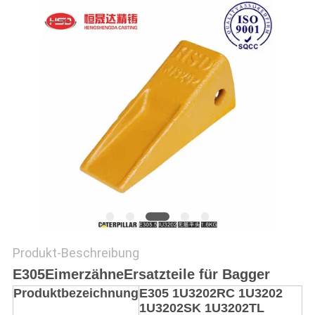
PRIVACY
POLICY
Produkt-Beschreibung
E305
Eimerzähne
Ersatzteile für Bagger
Produktbezeichnung
E305 1U3202RC 1U3202
1U3202SK 1U3202TL