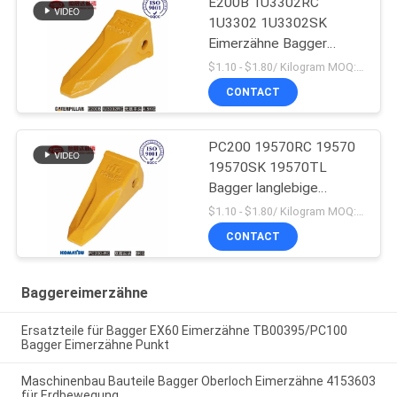
E200B 1U3302RC
1U3302 1U3302SK
Eimerzähne Bagger
Massenproduktion
$1.10 - $1.80/ Kilogram MOQ:100 Kilogram/Kilograms
CONTACT
PC200 19570RC 19570
19570SK 19570TL
Bagger langlebige
Eimerzähne für Komatsu
$1.10 - $1.80/ Kilogram MOQ:100 Kilogramm/Kilogramm
CONTACT
Baggereimerzähne
Ersatzteile für Bagger EX60 Eimerzähne TB00395/PC100
Bagger Eimerzähne Punkt
Maschinenbau Bauteile Bagger Oberloch Eimerzähne 4153603
für Erdbewegung