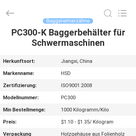
Machinery
Spare
Parts
Co.,Ltd.
All
Baggereimerzähne
Rights
Reserved.
PC300-K Baggerbehälter für
HAUS
Schwermaschinen
PRODUKTE
Herkunftsort:
Jiangxi, China
ÜBER
Markenname:
HSD
UNS
Zertifizierung:
ISO9001:2008
Modellnummer:
PC300
FABRIK-
AUSFLUG
Min Bestellmenge:
1000 Kilogramm/Kilo
Preis:
$1.10 - $1.35/ Kilogram
QUALITÄTSKONTROLLE
Verpackung
Holzgehäuse aus Folienholz