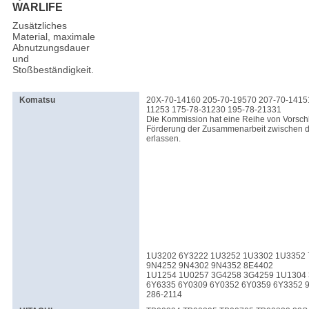
WARLIFE
Zusätzliches
Material, maximale
Abnutzungsdauer
und
Stoßbeständigkeit.
Komatsu
20X-70-14160 205-70-19570 207-70-1415
11253 175-78-31230 195-78-21331
Die Kommission hat eine Reihe von Vorsch
Förderung der Zusammenarbeit zwischen d
erlassen.
1U3202 6Y3222 1U3252 1U3302 1U3352 
9N4252 9N4302 9N4352 8E4402
1U1254 1U0257 3G4258 3G4259 1U1304
6Y6335 6Y0309 6Y0352 6Y0359 6Y3352 
286-2114