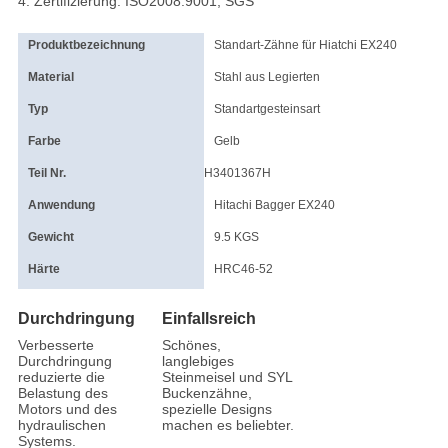
4. Zertifizierung: ISO2008:9001, SGS
Produktbezeichnung
Standart-Zähne für Hiatchi EX240
Material
Stahl aus Legierten
Typ
Standartgesteinsart
Farbe
Gelb
Teil Nr.
H3401367H
Anwendung
Hitachi Bagger EX240
Gewicht
9.5 KGS
Härte
HRC46-52
Durchdringung
Einfallsreich
Verbesserte
Schönes,
Durchdringung
langlebiges
reduzierte die
Steinmeisel und SYL
Belastung des
Buckenzähne,
Motors und des
spezielle Designs
hydraulischen
machen es beliebter.
Systems.