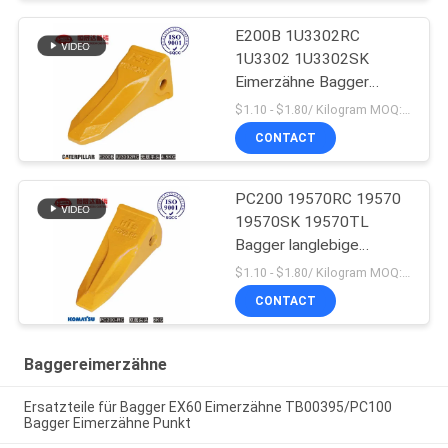
E200B 1U3302RC
1U3302 1U3302SK
Eimerzähne Bagger
Massenproduktion
$1.10 - $1.80/ Kilogram MOQ:100 Kilogram/Kilograms
CONTACT
PC200 19570RC 19570
19570SK 19570TL
Bagger langlebige
Eimerzähne für Komatsu
$1.10 - $1.80/ Kilogram MOQ:100 Kilogramm/Kilogramm
CONTACT
Baggereimerzähne
Ersatzteile für Bagger EX60 Eimerzähne TB00395/PC100
Bagger Eimerzähne Punkt