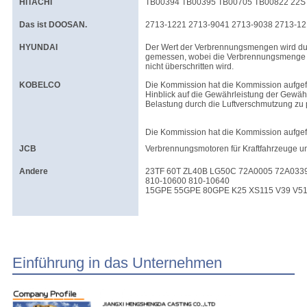
HITACHI
TB00394 TB00395 TB00705 TB00822 22S 
Das ist DOOSAN.
2713-1221 2713-9041 2713-9038 2713-12
HYUNDAI
Der Wert der Verbrennungsmengen wird d
gemessen, wobei die Verbrennungsmenge
nicht überschritten wird.
KOBELCO
Die Kommission hat die Kommission aufge
Hinblick auf die Gewährleistung der Gewä
Belastung durch die Luftverschmutzung zu 
Die Kommission hat die Kommission aufgef
JCB
Verbrennungsmotoren für Kraftfahrzeuge u
Andere
23TF 60T ZL40B LG50C 72A0005 72A0339
810-10600 810-10640
15GPE 55GPE 80GPE K25 XS115 V39 V51
Einführung in das Unternehmen