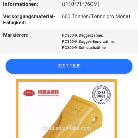
Informationen:
((110*71*76CM)
TRETEN
Versorgungsmaterial-
600 Tonnen/Tonne pro Monat
SIE
Fähigkeit:
MIT
Markieren:
,
PC300-K Baggerzähne
,
PC300-K Bagger-Eimerzähne
UNS
PC300-K Schlauchzähne
IN
VERBINDUNG
BESTPREIS
FORDERN
SIE
EIN
ZITAT
SITEMAP