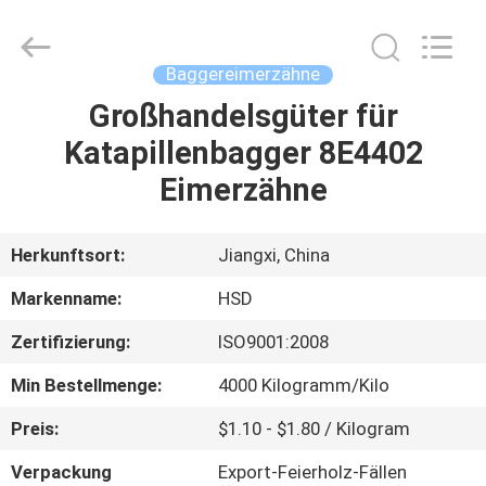
Machinery
Spare
Parts
Co.,Ltd.
All
Baggereimerzähne
Rights
Reserved.
Großhandelsgüter für
HAUS
Katapillenbagger 8E4402
PRODUKTE
Eimerzähne
ÜBER
Herkunftsort:
Jiangxi, China
UNS
Markenname:
HSD
Zertifizierung:
ISO9001:2008
FABRIK-
Min Bestellmenge:
4000 Kilogramm/Kilo
AUSFLUG
Preis:
$1.10 - $1.80 / Kilogram
QUALITÄTSKONTROLLE
Verpackung
Export-Feierholz-Fällen