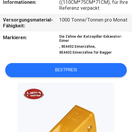
Informationen:
((110CM*75CM*71CM); für Ihre
Referenz verpackt
TRETEN
Versorgungsmaterial-
1000 Tonne/Tonnen pro Monat
SIE
Fähigkeit:
MIT
Markieren:
Die Zähne der Katzepillar-Exkavator-
UNS
Eimer
,
,
8E4402 Eimerzähne
IN
8E4402 Eimerzähne für Bagger
VERBINDUNG
BESTPREIS
FORDERN
SIE
EIN
ZITAT
SITEMAP