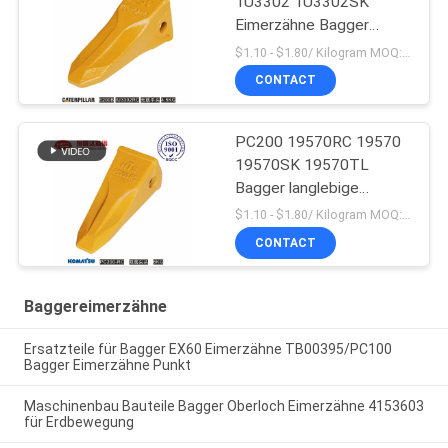
1U3302 1U3302SK
Eimerzähne Bagger
Massenproduktion
$1.10 - $1.80/ Kilogram MOQ:100 Kilogram/Kilograms
CONTACT
PC200 19570RC 19570
19570SK 19570TL
Bagger langlebige
Eimerzähne für Komatsu
$1.10 - $1.80/ Kilogram MOQ:100 Kilogramm/Kilogramm
CONTACT
Baggereimerzähne
Ersatzteile für Bagger EX60 Eimerzähne TB00395/PC100
Bagger Eimerzähne Punkt
Maschinenbau Bauteile Bagger Oberloch Eimerzähne 4153603
für Erdbewegung