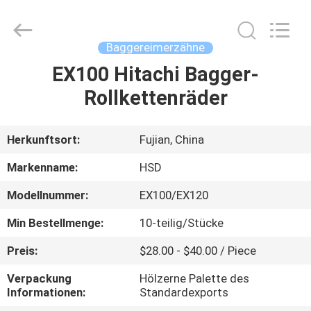
Machinery
Spare
Parts
Co.,Ltd.
All
Baggereimerzähne
Rights
Reserved.
EX100 Hitachi Bagger-
HAUS
Rollkettenräder
PRODUKTE
Herkunftsort:
Fujian, China
ÜBER
Markenname:
HSD
UNS
Modellnummer:
EX100/EX120
Min Bestellmenge:
10-teilig/Stücke
FABRIK-
AUSFLUG
Preis:
$28.00 - $40.00 / Piece
Verpackung
Hölzerne Palette des
Informationen:
Standardexports
QUALITÄTSKONTROLLE