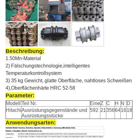
Beschreibung:
1.50Mn-Material
2) Fälschungstechnologie,intelligentes
Temperaturkontrollsystem
3) 35 kg Gewicht, glatte Oberfläche, nahtloses Schweißen
4),
Oberflächenhärte HRC 52-58
Parameter:
Modell
Teil Nr.
Eine
Z
C
H
N
D
Hitachi
Ausrüstungsgegenstände und
592
21
356
64
16
18
Ausrüstungsstücke
Anwendungsarten: