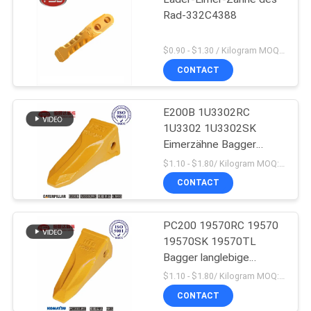
Rad-332C4388
$0.90 - $1.30 / Kilogram MOQ:1000 Kilogramm/Kilogramm
CONTACT
E200B 1U3302RC
1U3302 1U3302SK
Eimerzähne Bagger
Massenproduktion
$1.10 - $1.80/ Kilogram MOQ:100 Kilogram/Kilograms
CONTACT
PC200 19570RC 19570
19570SK 19570TL
Bagger langlebige
Eimerzähne für Komatsu
$1.10 - $1.80/ Kilogram MOQ:100 Kilogramm/Kilogramm
CONTACT