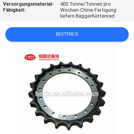
Versorgungsmaterial-
400 Tonne/Tonnen pro
Fähigkeit:
Wochen-China-Fertigung
TRETEN
liefern BaggerKettenrad
SIE
MIT
BESTPREIS
UNS
IN
VERBINDUNG
FORDERN
SIE
EIN
ZITAT
SITEMAP