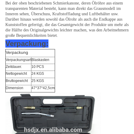
Bei der oben beschriebenen Schmierkanone, deren Ölröhre aus einem
transparenten Material besteht, kann man direkt das Grausmodell im
Inneren sehen, Überschuss, Kraftstoffladung und Luftbehälter usw.
Darüber hinaus werden sowohl das Ölrohr als auch die Endkappe aus
Kunststoffen gefertigt, die das Gesamtgewicht der Produkte um mehr als
die Hälfte des Originalgewichts leichter machen, was den Arbeitnehmern
große Bequemlichkeiten bietet.
Verpackung:
Verpackung
Verpackungsart
Blaskasten
Zeitdauer.
10 PCS
Nettogewicht
24 KGS
Bruttogewicht
25 KGS
Dimension
47*37*42,5cm