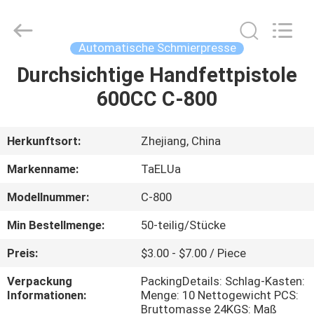
Machinery
Spare
Parts
Co.,Ltd.
All
Automatische Schmierpresse
Rights
Reserved.
Durchsichtige Handfettpistole
HAUS
600CC C-800
PRODUKTE
Herkunftsort:
Zhejiang, China
ÜBER
Markenname:
TaELUa
UNS
Modellnummer:
C-800
Min Bestellmenge:
50-teilig/Stücke
FABRIK-
AUSFLUG
Preis:
$3.00 - $7.00 / Piece
Verpackung
PackingDetails: Schlag-Kasten:
Informationen:
Menge: 10 Nettogewicht PCS:
QUALITÄTSKONTROLLE
Bruttomasse 24KGS: Maß