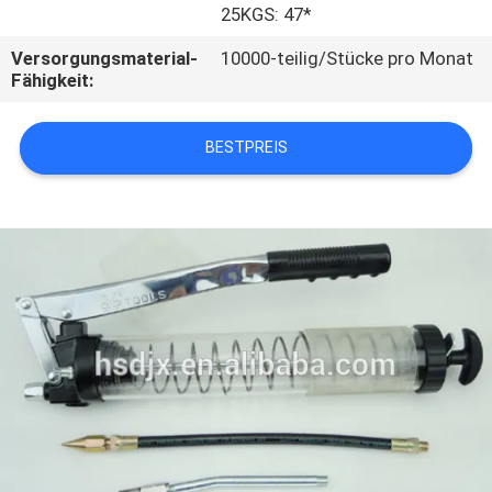
25KGS: 47*
TRETEN
Versorgungsmaterial-
10000-teilig/Stücke pro Monat
SIE
Fähigkeit:
MIT
BESTPREIS
UNS
IN
VERBINDUNG
FORDERN
SIE
EIN
ZITAT
SITEMAP