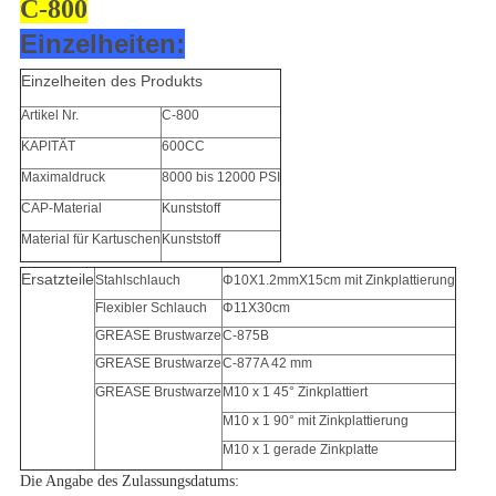
C-800
Einzelheiten:
Einzelheiten des Produkts
Artikel Nr.
C-800
KAPITÄT
600CC
Maximaldruck
8000 bis 12000 PSI
CAP-Material
Kunststoff
Material für Kartuschen
Kunststoff
Ersatzteile
Stahlschlauch
Φ10X1.2mmX15cm mit Zinkplattierung
Flexibler Schlauch
Φ11X30cm
GREASE Brustwarze
C-875B
GREASE Brustwarze
C-877A 42 mm
GREASE Brustwarze
M10 x 1 45° Zinkplattiert
M10 x 1 90° mit Zinkplattierung
M10 x 1 gerade Zinkplatte
Die Angabe des Zulassungsdatums: