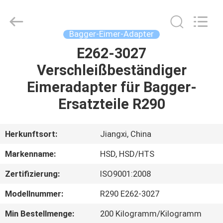
Machinery
Spare
Parts
Co.,Ltd.
All
Bagger-Eimer-Adapter
Rights
Reserved.
E262-3027
HAUS
Verschleißbeständiger
PRODUKTE
Eimeradapter für Bagger-
Ersatzteile R290
ÜBER
UNS
Herkunftsort:
Jiangxi, China
Markenname:
HSD, HSD/HTS
FABRIK-
Zertifizierung:
ISO9001:2008
AUSFLUG
Modellnummer:
R290 E262-3027
QUALITÄTSKONTROLLE
Min Bestellmenge:
200 Kilogramm/Kilogramm