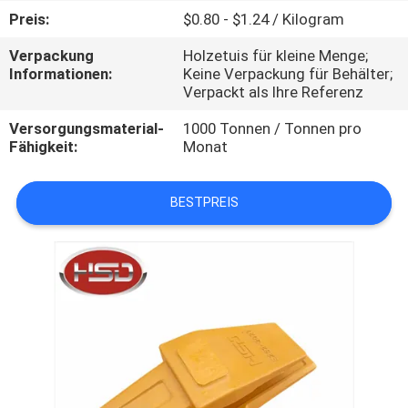
Preis:
$0.80 - $1.24 / Kilogram
TRETEN
Verpackung
Holzetuis für kleine Menge;
SIE
Informationen:
Keine Verpackung für Behälter;
Verpackt als Ihre Referenz
MIT
UNS
Versorgungsmaterial-
1000 Tonnen / Tonnen pro
Fähigkeit:
Monat
IN
VERBINDUNG
BESTPREIS
FORDERN
SIE
EIN
ZITAT
SITEMAP