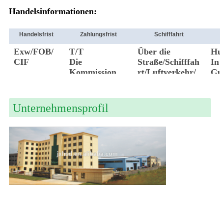
Handelsinformationen:
Handelsfrist
Zahlungsfrist
Schifffahrt
Exw/FOB/
T/T
Über die
H
CIF
Die
Straße/Schifffah
In
Kommission
rt/Luftverkehr/
G
DHL/FedEx
Unternehmensprofil