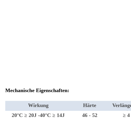
Mechanische Eigenschaften:
Wirkung
Härte
Verläng
g
20°C ≥ 20J -40°C ≥ 14J
46 - 52
≥ 4