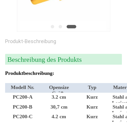
PRIVACY
POLICY
Produkt-Beschreibung
Beschreibung des Produkts
Produktbeschreibung:
Modell Nr.
Opensize
Typ
Mater
Größe
PC200-A
3.2 cm
Kurz
Stahl 
Legier
PC200-B
30,7 cm
Kurz
Stahl 
Legier
PC200-C
4.2 cm
Kurz
Stahl 
Legier