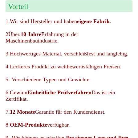
Vorteil
1.Wir sind Hersteller und haben
eigene Fabrik
.
2Über.
10 Jahre
Erfahrung in der
Maschinenbauindustrie.
3.Hochwertiges Material, verschleißfest und langlebig.
4.Leckeres Produkt zu wettbewerbsfähigen Preisen.
5- Verschiedene Typen und Gewichte.
6.Gewinn
Einheitliche Prüfverfahren
Das ist ein
Zertifikat.
7.
12 Monate
Garantie für den Kundendienst.
8.
OEM-Produkte
verfügbar.
9- Wir können es schaffen.
Ihr eigenes Logo und Ihre