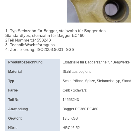
1. Typ:Steinzahn für Bagger, steinzahn für Bagger des
Standardtyps, steinzahn für Bagger EC460
2Teil Nummer:14553243
3. Technik:Wachsformguss
4. Zertifizierung: ISO2008:9001, SGS
Produktbezeichnung
Ersatzteile für Baggerzähne für Bergwerke
Material
Stahl aus Legierten
Typ
Schleifzähne, Spitze, Steinmeiseltyp, Stan
Farbe
Gelb / Schwarz
Teil Nr.
14553243
Anwendung
Bagger EC360 EC460
Gewicht
13.5 KGS
Härte
HRC46-52