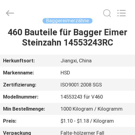
Machinery
Spare
Parts
Co.,Ltd.
All
Baggereimerzähne
Rights
Reserved.
460 Bauteile für Bagger Eimer
HAUS
Steinzahn 14553243RC
PRODUKTE
Herkunftsort:
Jiangxi, China
ÜBER
Markenname:
HSD
UNS
Zertifizierung:
ISO9001:2008 SGS
Modellnummer:
14553243 für V460
FABRIK-
AUSFLUG
Min Bestellmenge:
1000 Kilogram / Kilogramm
Preis:
$1.10 - $1.18 / Kilogram
QUALITÄTSKONTROLLE
Verpackung
Falte-hölzerner Fall