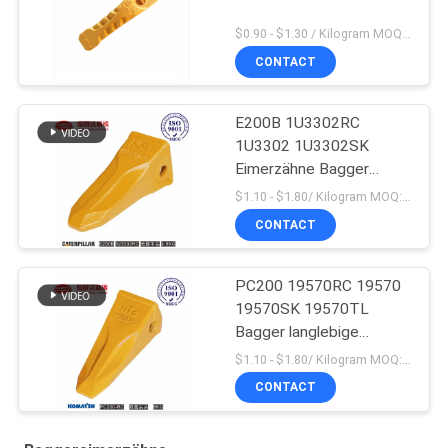
$0.90 - $1.30 / Kilogram MOQ:1000 Kilogramm/Kilogramm
CONTACT
E200B 1U3302RC
1U3302 1U3302SK
Eimerzähne Bagger
Massenproduktion
$1.10 - $1.80/ Kilogram MOQ:100 Kilogram/Kilograms
CONTACT
PC200 19570RC 19570
19570SK 19570TL
Bagger langlebige
Eimerzähne für Komatsu
$1.10 - $1.80/ Kilogram MOQ:100 Kilogramm/Kilogramm
CONTACT