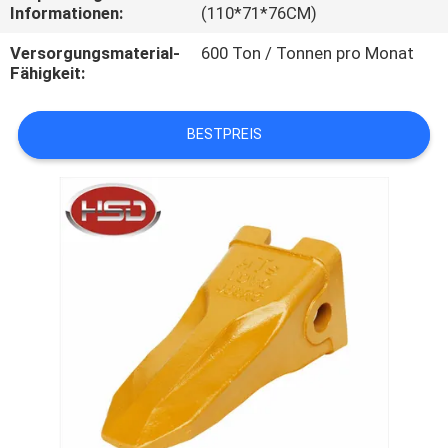
Informationen:
(110*71*76CM)
TRETEN
Versorgungsmaterial-
600 Ton / Tonnen pro Monat
SIE
Fähigkeit:
MIT
BESTPREIS
UNS
IN
VERBINDUNG
FORDERN
SIE
EIN
ZITAT
SITEMAP