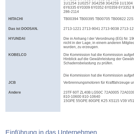
1U1254 1U0257 3G4258 3G4259 1U1304
6Y6335 6Y0309 6Y0352 6Y0359 6Y3352 
286-2114
HITACHI
TB00394 TB00395 TB00705 TB00822 22S 
Das ist DOOSAN.
2713-1221 2713-9041 2713-9038 2713-12
HYUNDAI
Die in Anhang I der Verordnung (EG) Nr. 1
nicht in der Lage, in einem anderen Mitglie
wurden, zu erzeugen.
KOBELCO
Die Kommission hat die Kommission aufge
Hinblick auf die Gewährleistung der Gewä
Schadensbelastung zu prüfen.
Die Kommission hat die Kommission aufgef
JCB
Verbrennungsmotoren für Kraftfahrzeuge u
Andere
23TF 60T ZL40B LG50C 72A0005 72A0339
810-10600 810-10640
15GPE 55GPE 80GPE K25 XS115 V39 V51
Einführung in das Unternehmen