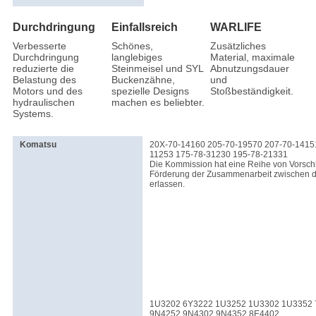
Durchdringung
Einfallsreich
WARLIFE
Verbesserte
Schönes,
Zusätzliches
Durchdringung
langlebiges
Material, maximale
reduzierte die
Steinmeisel und SYL
Abnutzungsdauer
Belastung des
Buckenzähne,
und
Motors und des
spezielle Designs
Stoßbeständigkeit.
hydraulischen
machen es beliebter.
Systems.
Komatsu
20X-70-14160 205-70-19570 207-70-1415
11253 175-78-31230 195-78-21331
Die Kommission hat eine Reihe von Vorsch
Förderung der Zusammenarbeit zwischen d
erlassen.
1U3202 6Y3222 1U3252 1U3302 1U3352 
9N4252 9N4302 9N4352 8E4402