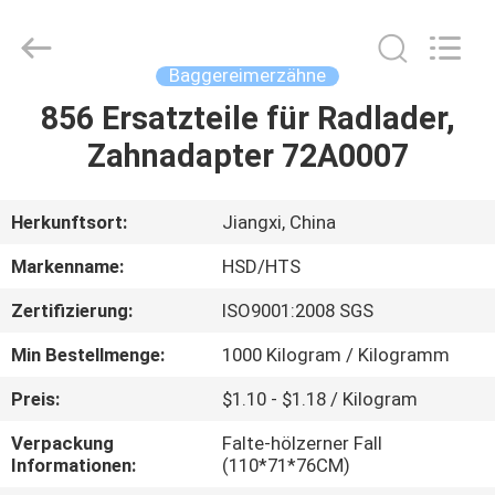
Machinery
Spare
Parts
Co.,Ltd.
All
Baggereimerzähne
Rights
Reserved.
856 Ersatzteile für Radlader,
HAUS
Zahnadapter 72A0007
PRODUKTE
Herkunftsort:
Jiangxi, China
ÜBER
Markenname:
HSD/HTS
UNS
Zertifizierung:
ISO9001:2008 SGS
Min Bestellmenge:
1000 Kilogram / Kilogramm
FABRIK-
AUSFLUG
Preis:
$1.10 - $1.18 / Kilogram
Verpackung
Falte-hölzerner Fall
Informationen:
(110*71*76CM)
QUALITÄTSKONTROLLE