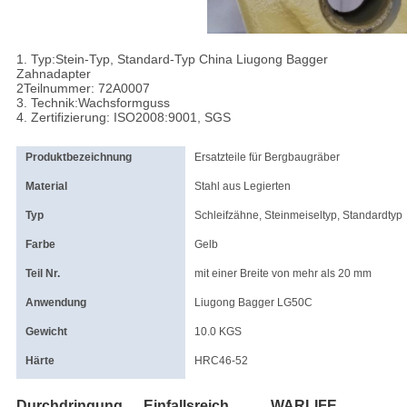
1. Typ:Stein-Typ, Standard-Typ China Liugong Bagger
Zahnadapter
2Teilnummer: 72A0007
3. Technik:Wachsformguss
4. Zertifizierung: ISO2008:9001, SGS
Produktbezeichnung
Ersatzteile für Bergbaugräber
Material
Stahl aus Legierten
Typ
Schleifzähne, Steinmeiseltyp, Standardtyp
Farbe
Gelb
Teil Nr.
mit einer Breite von mehr als 20 mm
Anwendung
Liugong Bagger LG50C
Gewicht
10.0 KGS
Härte
HRC46-52
Durchdringung
Einfallsreich
WARLIFE