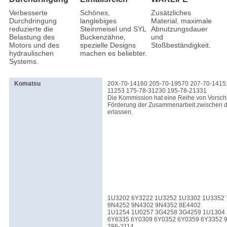
Verbesserte
Schönes,
Zusätzliches
Durchdringung
langlebiges
Material, maximale
reduzierte die
Steinmeisel und SYL
Abnutzungsdauer
Belastung des
Buckenzähne,
und
Motors und des
spezielle Designs
Stoßbeständigkeit.
hydraulischen
machen es beliebter.
Systems.
Komatsu
20X-70-14160 205-70-19570 207-70-1415
11253 175-78-31230 195-78-21331
Die Kommission hat eine Reihe von Vorsch
Förderung der Zusammenarbeit zwischen d
erlassen.
1U3202 6Y3222 1U3252 1U3302 1U3352 
9N4252 9N4302 9N4352 8E4402
1U1254 1U0257 3G4258 3G4259 1U1304
6Y6335 6Y0309 6Y0352 6Y0359 6Y3352 
286-2114