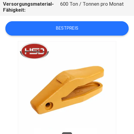
Versorgungsmaterial-
600 Ton / Tonnen pro Monat
Fähigkeit:
TRETEN
SIE
BESTPREIS
MIT
UNS
IN
VERBINDUNG
FORDERN
SIE
EIN
ZITAT
SITEMAP