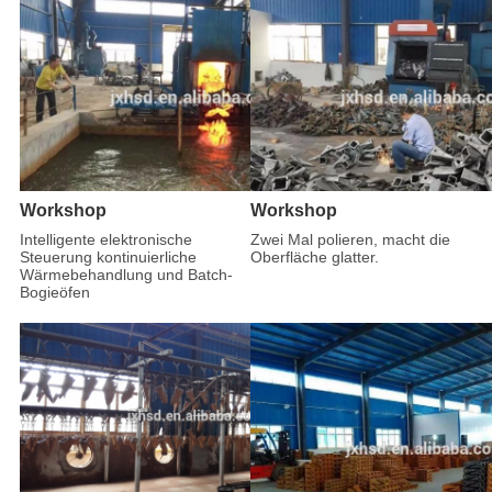
Workshop
Workshop
Intelligente elektronische
Zwei Mal polieren, macht die
Steuerung kontinuierliche
Oberfläche glatter.
Wärmebehandlung und Batch-
Bogieöfen