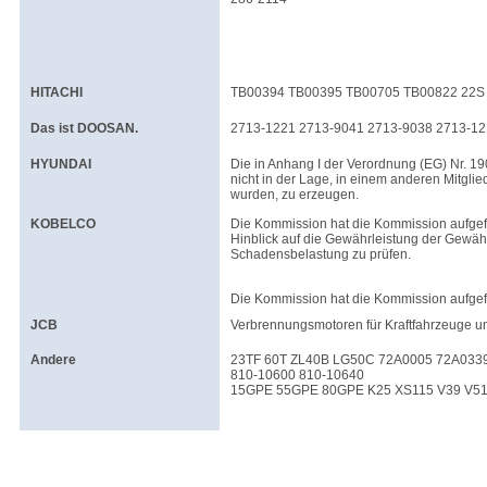
HITACHI
TB00394 TB00395 TB00705 TB00822 22S 
Das ist DOOSAN.
2713-1221 2713-9041 2713-9038 2713-12
HYUNDAI
Die in Anhang I der Verordnung (EG) Nr. 1
nicht in der Lage, in einem anderen Mitglie
wurden, zu erzeugen.
KOBELCO
Die Kommission hat die Kommission aufge
Hinblick auf die Gewährleistung der Gewä
Schadensbelastung zu prüfen.
Die Kommission hat die Kommission aufgef
JCB
Verbrennungsmotoren für Kraftfahrzeuge u
Andere
23TF 60T ZL40B LG50C 72A0005 72A0339
810-10600 810-10640
15GPE 55GPE 80GPE K25 XS115 V39 V51