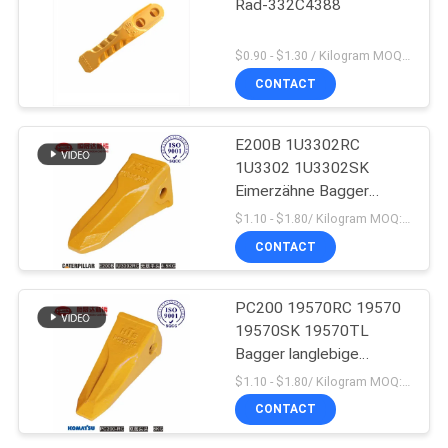
Rad-332C4388
$0.90 - $1.30 / Kilogram MOQ:1000 Kilogramm/Kilogramm
CONTACT
E200B 1U3302RC
1U3302 1U3302SK
Eimerzähne Bagger
Massenproduktion
$1.10 - $1.80/ Kilogram MOQ:100 Kilogram/Kilograms
CONTACT
PC200 19570RC 19570
19570SK 19570TL
Bagger langlebige
Eimerzähne für Komatsu
$1.10 - $1.80/ Kilogram MOQ:100 Kilogramm/Kilogramm
CONTACT