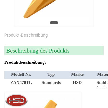
PRIVACY
POLICY
Produkt-Beschreibung
Beschreibung des Produkts
Produktbeschreibung:
Modell Nr.
Typ
Marke
Mater
ZAX470TL
Standards
HSD
Stahl
Legie