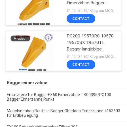
Eimerzähne Bagger
Massenproduktion
$1.10 - $1.80/ Kilogram MOQ:100 Kilogram/Kilograms
CONTACT
PC200 19570RC 19570
19570SK 19570TL
Bagger langlebige
Eimerzähne für Komatsu
$1.10 - $1.80/ Kilogram MOQ:100 Kilogramm/Kilogramm
CONTACT
Baggereimerzähne
Ersatzteile für Bagger EX60 Eimerzähne TB00395/PC100
Bagger Eimerzähne Punkt
Maschinenbau Bauteile Bagger Oberloch Eimerzähne 4153603
für Erdbewegung
EX100 Baggerbehälterzahn/Zähne 30S