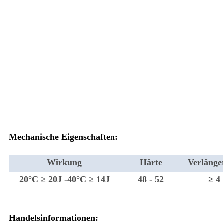
Mechanische Eigenschaften:
Wirkung
Härte
Verlänge
20°C ≥ 20J -40°C ≥ 14J
48 - 52
≥ 4
Handelsinformationen: