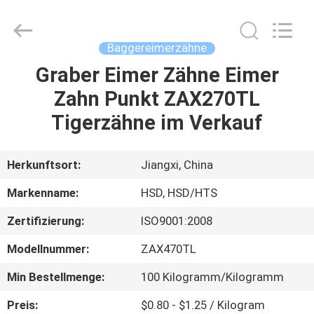
Machinery
Spare
Parts
Co.,Ltd.
All
Baggereimerzähne
Rights
Reserved.
Graber Eimer Zähne Eimer
HAUS
Zahn Punkt ZAX270TL
PRODUKTE
Tigerzähne im Verkauf
ÜBER
Herkunftsort:
Jiangxi, China
UNS
Markenname:
HSD, HSD/HTS
Zertifizierung:
ISO9001:2008
FABRIK-
Modellnummer:
ZAX470TL
AUSFLUG
Min Bestellmenge:
100 Kilogramm/Kilogramm
QUALITÄTSKONTROLLE
Preis:
$0.80 - $1.25 / Kilogram