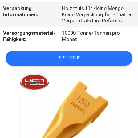
Verpackung
Holzetuis für kleine Menge;
TRETEN
Informationen:
Keine Verpackung für Behälter;
Verpackt als Ihre Referenz
SIE
MIT
Versorgungsmaterial-
10000 Tonne/Tonnen pro
Fähigkeit:
Monat
UNS
IN
BESTPREIS
VERBINDUNG
FORDERN
SIE
EIN
ZITAT
SITEMAP