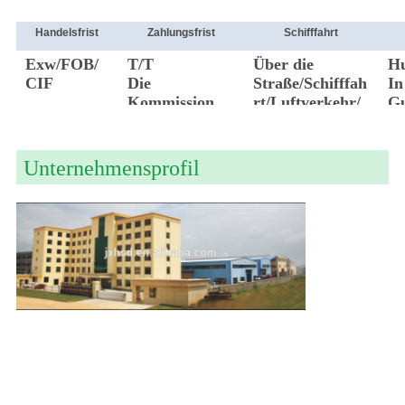
Handelsfrist
Zahlungsfrist
Schifffahrt
Exw/FOB/
T/T
Über die
H
CIF
Die
Straße/Schifffah
In
Kommission
rt/Luftverkehr/
G
DHL/FedEx
Unternehmensprofil