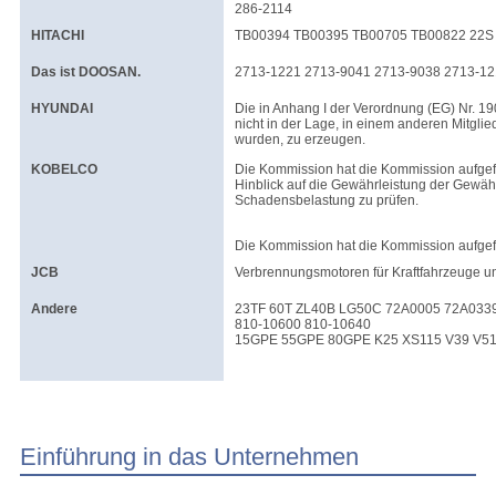
286-2114
HITACHI
TB00394 TB00395 TB00705 TB00822 22S 
Das ist DOOSAN.
2713-1221 2713-9041 2713-9038 2713-12
HYUNDAI
Die in Anhang I der Verordnung (EG) Nr. 1
nicht in der Lage, in einem anderen Mitglie
wurden, zu erzeugen.
KOBELCO
Die Kommission hat die Kommission aufge
Hinblick auf die Gewährleistung der Gewä
Schadensbelastung zu prüfen.
Die Kommission hat die Kommission aufgef
JCB
Verbrennungsmotoren für Kraftfahrzeuge u
Andere
23TF 60T ZL40B LG50C 72A0005 72A0339
810-10600 810-10640
15GPE 55GPE 80GPE K25 XS115 V39 V51
Einführung in das Unternehmen