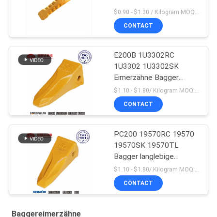
$0.90 - $1.30 / Kilogram MOQ:1000 Kilogramm/Kilogramm
CONTACT
E200B 1U3302RC
1U3302 1U3302SK
Eimerzähne Bagger
Massenproduktion
$1.10 - $1.80/ Kilogram MOQ:100 Kilogram/Kilograms
CONTACT
PC200 19570RC 19570
19570SK 19570TL
Bagger langlebige
Eimerzähne für Komatsu
$1.10 - $1.80/ Kilogram MOQ:100 Kilogramm/Kilogramm
CONTACT
Baggereimerzähne