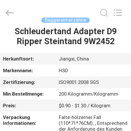
Machinery
Spare
Parts
Co.,Ltd.
All
Baggereimerzähne
Rights
Reserved.
Schleudertand Adapter D9
HAUS
Ripper Steintand 9W2452
PRODUKTE
Herkunftsort:
Jiangxi, China
ÜBER
Markenname:
HSD
UNS
Zertifizierung:
ISO9001:2008 SGS
Min Bestellmenge:
200 Kilogramm/Kilogramm
FABRIK-
AUSFLUG
Preis:
$0.90 - $1.30 / Kilogram
Verpackung
Falte-hölzerner Fall
Informationen:
(110*71*76CM). , Entsprechend
QUALITÄTSKONTROLLE
der Anforderung des Kunden.