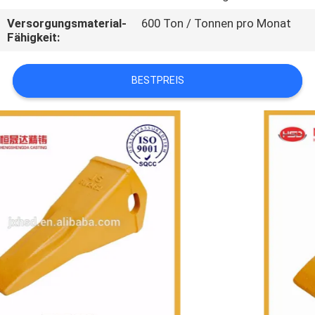
Versorgungsmaterial-
600 Ton / Tonnen pro Monat
TRETEN
Fähigkeit:
SIE
MIT
BESTPREIS
UNS
IN
VERBINDUNG
FORDERN
SIE
EIN
ZITAT
SITEMAP