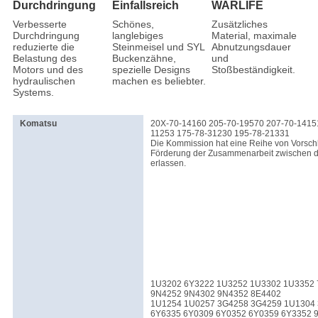
Durchdringung
Einfallsreich
WARLIFE
Verbesserte
Schönes,
Zusätzliches
Durchdringung
langlebiges
Material, maximale
reduzierte die
Steinmeisel und SYL
Abnutzungsdauer
Belastung des
Buckenzähne,
und
Motors und des
spezielle Designs
Stoßbeständigkeit.
hydraulischen
machen es beliebter.
Systems.
Komatsu
20X-70-14160 205-70-19570 207-70-1415
11253 175-78-31230 195-78-21331
Die Kommission hat eine Reihe von Vorsch
Förderung der Zusammenarbeit zwischen d
erlassen.
1U3202 6Y3222 1U3252 1U3302 1U3352 
9N4252 9N4302 9N4352 8E4402
1U1254 1U0257 3G4258 3G4259 1U1304
6Y6335 6Y0309 6Y0352 6Y0359 6Y3352 