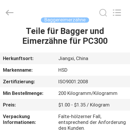
Machinery
Spare
Parts
Co.,Ltd.
All
Baggereimerzähne
Rights
Reserved.
Teile für Bagger und
HAUS
Eimerzähne für PC300
PRODUKTE
Herkunftsort:
Jiangxi, China
ÜBER
Markenname:
HSD
UNS
Zertifizierung:
ISO9001:2008
Min Bestellmenge:
200 Kilogramm/Kilogramm
FABRIK-
AUSFLUG
Preis:
$1.00 - $1.35 / Kilogram
Verpackung
Falte-hölzerner Fall,
Informationen:
entsprechend der Anforderung
QUALITÄTSKONTROLLE
des Kunden.