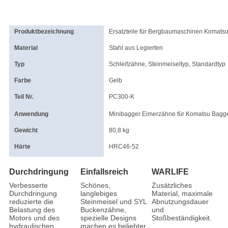
Produktbezeichnung
Ersatzteile für Bergbaumaschinen Komatsu
Material
Stahl aus Legierten
Typ
Schleifzähne, Steinmeiseltyp, Standardtyp
Farbe
Gelb
Teil Nr.
PC300-K
Anwendung
Minibagger Eimerzähne für Komatsu Bagg
Gewicht
80,8 kg
Härte
HRC46-52
Durchdringung
Einfallsreich
WARLIFE
Verbesserte
Schönes,
Zusätzliches
Durchdringung
langlebiges
Material, maximale
reduzierte die
Steinmeisel und SYL
Abnutzungsdauer
Belastung des
Buckenzähne,
und
Motors und des
spezielle Designs
Stoßbeständigkeit.
hydraulischen
machen es beliebter.