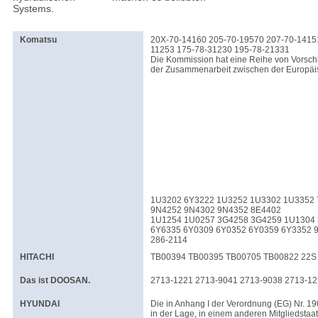
Systems.
Komatsu
20X-70-14160 205-70-19570 207-70-1415
11253 175-78-31230 195-78-21331
Die Kommission hat eine Reihe von Vorsch
der Zusammenarbeit zwischen der Europäis
1U3202 6Y3222 1U3252 1U3302 1U3352 
9N4252 9N4302 9N4352 8E4402
1U1254 1U0257 3G4258 3G4259 1U1304
6Y6335 6Y0309 6Y0352 6Y0359 6Y3352 
286-2114
HITACHI
TB00394 TB00395 TB00705 TB00822 22S 
Das ist DOOSAN.
2713-1221 2713-9041 2713-9038 2713-12
HYUNDAI
Die in Anhang I der Verordnung (EG) Nr. 19
in der Lage, in einem anderen Mitgliedstaa