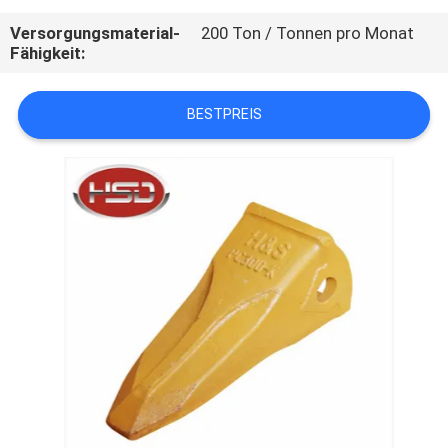
Versorgungsmaterial-
200 Ton / Tonnen pro Monat
TRETEN
Fähigkeit:
SIE
MIT
BESTPREIS
UNS
IN
VERBINDUNG
FORDERN
SIE
EIN
ZITAT
SITEMAP