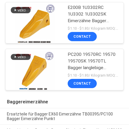
E200B 1U3302RC
1U3302 1U3302SK
Eimerzähne Bagger
Massenproduktion
$1.10 - $1.80/ Kilogram MOQ:100 Kilogram/Kilograms
CONTACT
PC200 19570RC 19570
19570SK 19570TL
Bagger langlebige
Eimerzähne für Komatsu
$1.10 - $1.80/ Kilogram MOQ:100 Kilogramm/Kilogramm
CONTACT
Baggereimerzähne
Ersatzteile für Bagger EX60 Eimerzähne TB00395/PC100
Bagger Eimerzähne Punkt