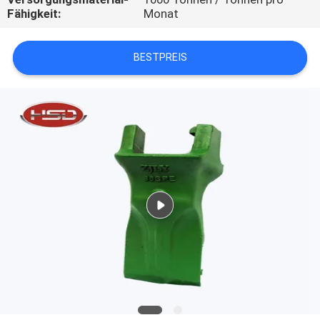
Fähigkeit:
Monat
TRETEN
SIE
BESTPREIS
MIT
UNS
IN
VERBINDUNG
FORDERN
SIE
EIN
ZITAT
SITEMAP