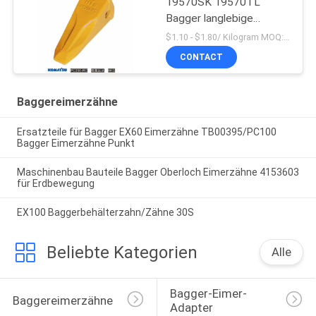
19570SK 19570TL
Bagger langlebige
Eimerzähne für Komatsu
$1.10 - $1.80/ Kilogram MOQ:100 Kilogramm/Kilogramm
CONTACT
Baggereimerzähne
Ersatzteile für Bagger EX60 Eimerzähne TB00395/PC100
Bagger Eimerzähne Punkt
Maschinenbau Bauteile Bagger Oberloch Eimerzähne 4153603
für Erdbewegung
EX100 Baggerbehälterzahn/Zähne 30S
Beliebte Kategorien
Alle
Bagger-Eimer-
Baggereimerzähne
Adapter