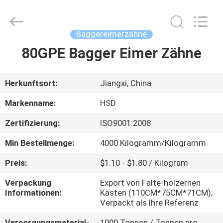
Machinery
Spare
Parts
Co.,Ltd.
All
Baggereimerzähne
Rights
Reserved.
80GPE Bagger Eimer Zähne
HAUS
PRODUKTE
Herkunftsort:
Jiangxi, China
Markenname:
HSD
ÜBER
Zertifizierung:
ISO9001:2008
UNS
Min Bestellmenge:
4000 Kilogramm/Kilogramm
FABRIK-
Preis:
$1.10 - $1.80 / Kilogram
AUSFLUG
Verpackung
Export von Falte-hölzernen
Informationen:
Kästen (110CM*75CM*71CM);
Verpackt als Ihre Referenz
QUALITÄTSKONTROLLE
Versorgungsmaterial-
1000 Tonnen / Tonnen pro