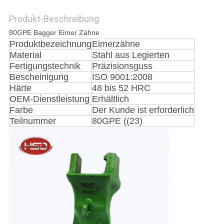
Produkt-Beschreibung
PRIVACY
80GPE Bagger Eimer Zähne
Produktbezeichnung
Eimerzähne
POLICY
Material
Stahl aus Legierten
Fertigungstechnik
Präzisionsguss
Bescheinigung
ISO 9001:2008
Härte
48 bis 52 HRC
OEM-Dienstleistung
Erhältlich
Farbe
Der Kunde ist erforderlich
Teilnummer
80GPE ((23)