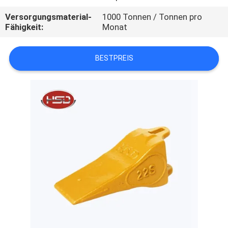
Versorgungsmaterial-
1000 Tonnen / Tonnen pro
TRETEN
Fähigkeit:
Monat
SIE
MIT
BESTPREIS
UNS
IN
VERBINDUNG
FORDERN
SIE
EIN
ZITAT
SITEMAP