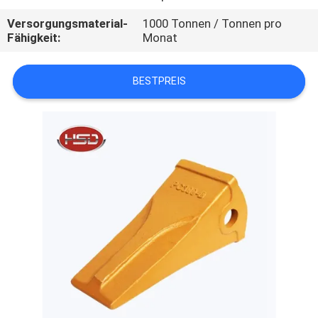
Versorgungsmaterial-
1000 Tonnen / Tonnen pro
TRETEN
Fähigkeit:
Monat
SIE
MIT
BESTPREIS
UNS
IN
VERBINDUNG
FORDERN
SIE
EIN
ZITAT
SITEMAP