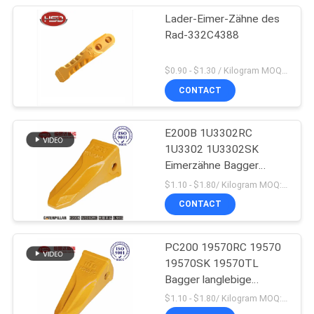
Lader-Eimer-Zähne des
Rad-332C4388
$0.90 - $1.30 / Kilogram MOQ:1000 Kilogramm/Kilogramm
CONTACT
E200B 1U3302RC
1U3302 1U3302SK
Eimerzähne Bagger
Massenproduktion
$1.10 - $1.80/ Kilogram MOQ:100 Kilogram/Kilograms
CONTACT
PC200 19570RC 19570
19570SK 19570TL
Bagger langlebige
Eimerzähne für Komatsu
$1.10 - $1.80/ Kilogram MOQ:100 Kilogramm/Kilogramm