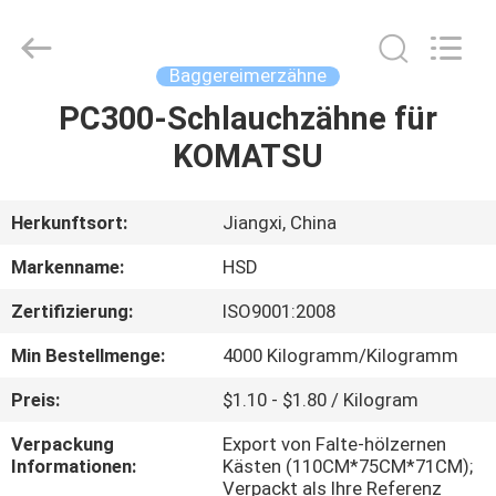
Machinery
Spare
Parts
Co.,Ltd.
All
Baggereimerzähne
Rights
Reserved.
PC300-Schlauchzähne für
HAUS
KOMATSU
PRODUKTE
Herkunftsort:
Jiangxi, China
ÜBER
Markenname:
HSD
UNS
Zertifizierung:
ISO9001:2008
Min Bestellmenge:
4000 Kilogramm/Kilogramm
FABRIK-
AUSFLUG
Preis:
$1.10 - $1.80 / Kilogram
Verpackung
Export von Falte-hölzernen
Informationen:
Kästen (110CM*75CM*71CM);
QUALITÄTSKONTROLLE
Verpackt als Ihre Referenz