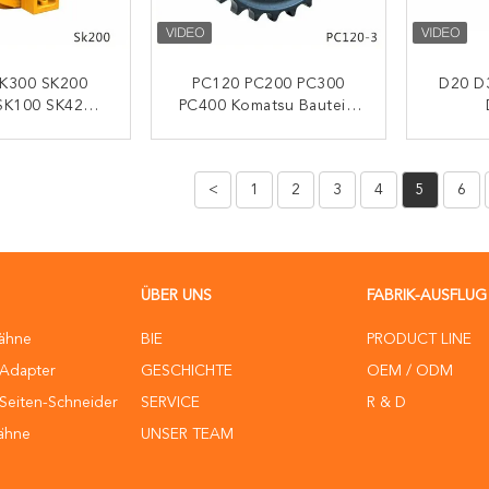
K300 SK200
PC120 PC200 PC300
D20 D
SK100 SK42
PC400 Komatsu Bauteile
o Idler Für
Für Bagger Und Fahrwerk
Rol
ile Idler Assy
Bulldoz
ONTAKT
KONTAKT
<
1
2
3
4
5
6
ÜBER UNS
FABRIK-AUSFLUG
ähne
BIE
PRODUCT LINE
-Adapter
GESCHICHTE
OEM / ODM
Seiten-Schneider
SERVICE
R & D
ähne
UNSER TEAM