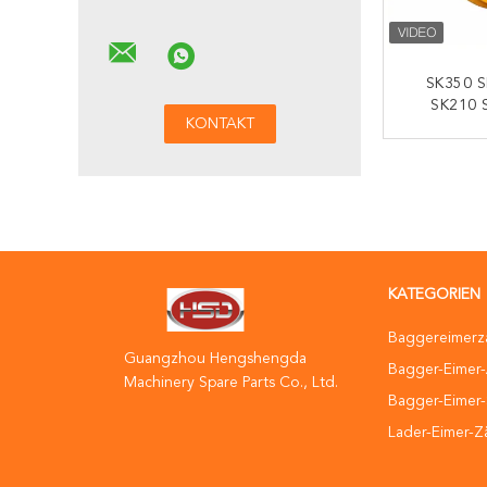
SK350 S
SK210 
Kobelc
Unterbaute
K
KATEGORIEN
Baggereimerz
Guangzhou Hengshengda
Bagger-Eimer
Machinery Spare Parts Co., Ltd.
Bagger-Eimer-
Lader-Eimer-Z