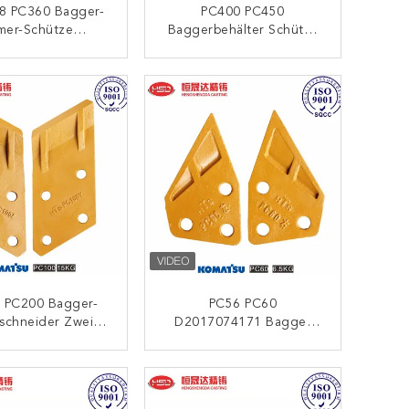
8 PC360 Bagger-
PC400 PC450
mer-Schütze
Baggerbehälter Schütze
rlast-Bergbau-
Wiederschweißbare
Edition
Basisplatte
KONTAKT
KONTAKT
 PC200 Bagger-
PC56 PC60
schneider Zwei-
D2017074171 Bagger
Richtungs-
Seitenschneider
ungsdispersion
Selbstreinigung
KONTAKT
KONTAKT
Schlammwasser