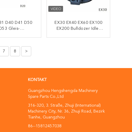
31 D40 D41 D50
EX30 EX40 EX60 EX100
D53 Gleis-
EX200 Bulldozer Idler
lenschrauber
Bagger Teile Des
er Unterbahnteile
Unterwagens Front Idler
KONTAKT
KONTAKT
Bodenrolle
7
8
>
KONTAKT
Guangzhou Hengshengda Machinery
Spare Parts Co.,Ltd
316-320, 3. Straße, Zhuji (International)
Machinery City, Nr. 36, Zhuji Road, Bezirk
Tianhe, Guangzhou
86--15812457038