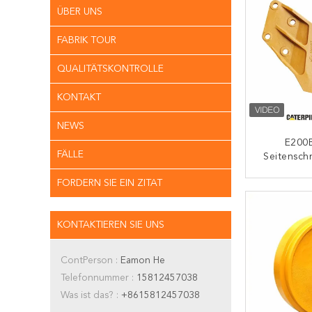
ÜBER UNS
FABRIK TOUR
QUALITÄTSKONTROLLE
KONTAKT
NEWS
E200
FÄLLE
Seitensch
Zu Instal
FORDERN SIE EIN ZITAT
Entfern
K
Wa
KONTAKTIEREN SIE UNS
ContPerson :
Eamon He
Telefonnummer :
15812457038
Was ist das? :
+8615812457038