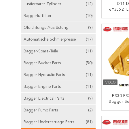
D11 D
Justierbarer Zylinder
(12)
6Y3552TL
Mini
Baggerluftfilter
(10)
Penetrat
K
Öldichtungs-Ausrüstung
(9)
Automatische Schmierpresse
(17)
Bagger-Spare-Teile
(11)
Bagger Bucket Parts
(50)
Bagger Hydraulic Parts
(11)
Bagger Engine Parts
(11)
E330 E3
Bagger Electrical Parts
(9)
Bagger-Se
Selbstsch
Bagger Pump Parts
(2)
K
Bagger Undercarriage Parts
(81)