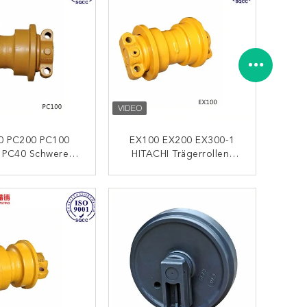
0 PC200 PC100
EX100 EX200 EX300-1
 PC40 Schwere
HITACHI Trägerrollen-
lze Für Komatsu-
Unterbahnteile Für
nterbauteile
Bergbau
KONTAKT
KONTAKT