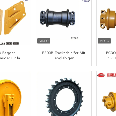
B Bagger-
E200B Trackschleifer Mit
PC30
neider Einfach
Langlebigen
PC60
lieren Und Zu
Fahrwerkteilen ±0,1 Mm
Oberwa
en Einfache
CNC-
U
ONTAKT
KONTAKT
rtung
Genauigkeitstoleranz