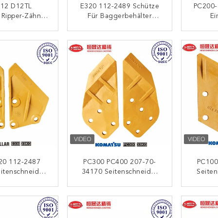
12 D12TL
E320 112-2489 Schütze
PC200-
 Ripper-Zähne
Für Baggerbehälter
Ei
ng-Grade
Ersatzteile Gegen
Schwe
ion Effizienz
Schotter
ONTAKT
KONTAKT
20 112-2487
PC300 PC400 207-70-
PC100
itenschneider
34170 Seitenschneider
Seiten
ärfende Klinge
Hochleistungsbergbau
Spann
ONTAKT
KONTAKT