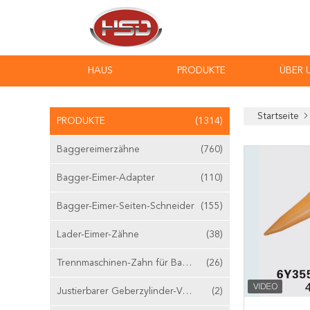
HAUS
PRODUKTE
ÜBER 
Startseite
PRODUKTE
(1314)
Baggereimerzähne
(760)
Bagger-Eimer-Adapter
(110)
Bagger-Eimer-Seiten-Schneider
(155)
Lader-Eimer-Zähne
(38)
Trennmaschinen-Zahn für Bagger
(26)
Justierbarer Geberzylinder-Ventilstößel
(2)