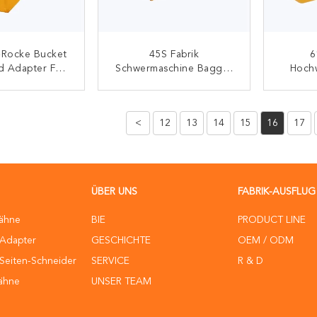
-Rocke Bucket
45S Fabrik
6
d Adapter Für
Schwermaschine Bagger
Hoch
agger
Backhoe Eimer Zähne
Eimer
Preis
ONTAKT
KONTAKT
<
12
13
14
15
16
17
ÜBER UNS
FABRIK-AUSFLUG
ähne
BIE
PRODUCT LINE
-Adapter
GESCHICHTE
OEM / ODM
Seiten-Schneider
SERVICE
R & D
ähne
UNSER TEAM