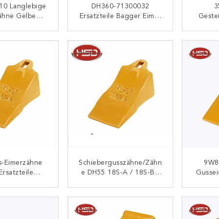
10 Langlebige
DH360-71300032
3
ähne Gelbe
Ersatzteile Bagger Eimer
Geste
erzähne
Zahnspitzen Zahnspitzen
ngsstahl Für
Werkzeug In China
ONTAKT
KONTAKT
agger
Herstellung
ns-Eimerzähne
Schiebergusszähne/Zähn
9W8
Ersatzteile
E DH55 18S-A / 18S-B /
Gussei
e-Eimerzähne
18S-SK In China
Und A
DH55-18S
ONTAKT
KONTAKT