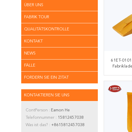
ÜBER UNS
FABRIK TOUR
QUALITÄTSKONTROLLE
KONTAKT
NEWS
61ET-0101
FÄLLE
Fabriklad
Langer 
FORDERN SIE EIN ZITAT
K
KONTAKTIEREN SIE UNS
ContPerson :
Eamon He
Telefonnummer :
15812457038
Was ist das? :
+8615812457038