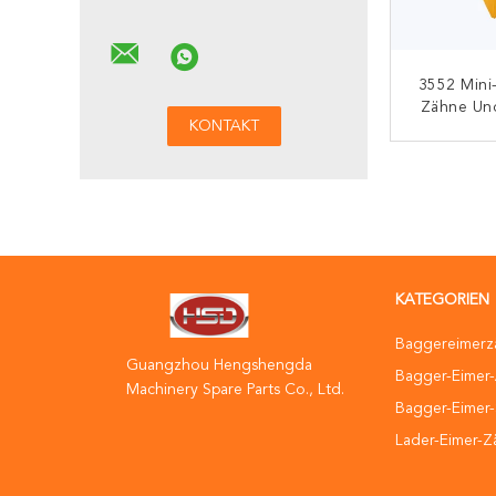
3552 Mini
Zähne Un
B
K
KATEGORIEN
Baggereimerz
Guangzhou Hengshengda
Bagger-Eimer
Machinery Spare Parts Co., Ltd.
Bagger-Eimer-
Lader-Eimer-Z