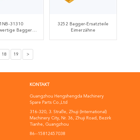
1NB-31310
3252 Bagger-Ersatzteile
wertige Bagger
Eimerzähne
 Zähne Adapter
Zahn
KONTAKT
KONTAKT
18
19
>
KONTAKT
Guangzhou Hengshengda Machinery
Spare Parts Co.,Ltd
316-320, 3. Straße, Zhuji (International)
Machinery City, Nr. 36, Zhuji Road, Bezirk
Tianhe, Guangzhou
86--15812457038