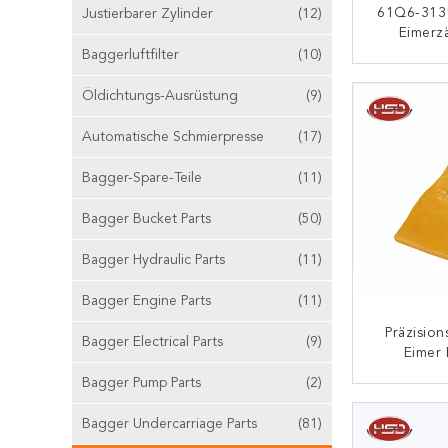
61Q6-313
Justierbarer Zylinder
(12)
Eimerz
Eim
Baggerluftfilter
(10)
Legieru
K
B
Öldichtungs-Ausrüstung
(9)
Automatische Schmierpresse
(17)
Bagger-Spare-Teile
(11)
Bagger Bucket Parts
(50)
Bagger Hydraulic Parts
(11)
Bagger Engine Parts
(11)
Präzisio
Bagger Electrical Parts
(9)
Eimer 
Schmied
Bagger Pump Parts
(2)
Für 
K
Bagger Undercarriage Parts
(81)