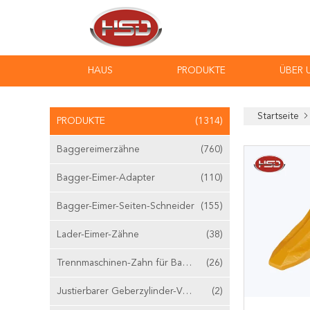
HAUS
PRODUKTE
ÜBER 
Startseite
PRODUKTE
(1314)
Baggereimerzähne
(760)
Bagger-Eimer-Adapter
(110)
Bagger-Eimer-Seiten-Schneider
(155)
Lader-Eimer-Zähne
(38)
Trennmaschinen-Zahn für Bagger
(26)
Justierbarer Geberzylinder-Ventilstößel
(2)