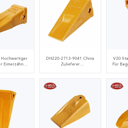
 Hochwertiger
DH220-2713-9041 China
V20 St
er Eimerzähne
Zulieferer
Für Ba
Schwerer Typ
Bergwerksbauer Eimer
Zahnzähne Punktzähne
ONTAKT
KONTAKT
Großhandel