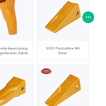
andardausrüstung
SG50 Flachzähne Mit
ggerbecken-Zähne
Eimer
KONTAKT
KONTAKT