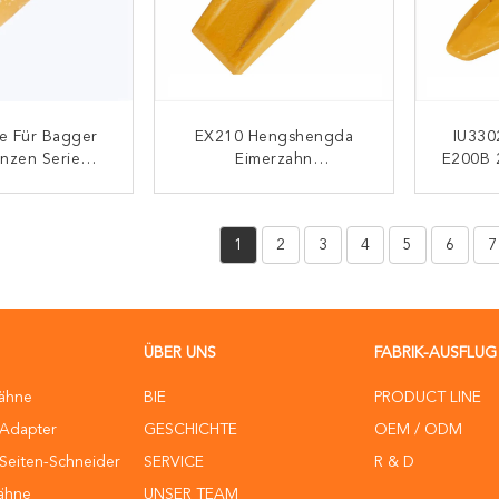
le Für Bagger
EX210 Hengshengda
IU330
nzen Serie
Eimerzahn
E200B 
205 J.C.B.
Stahlgussbagger Teil
r Eimerzähne
Stein Eimerzahn Für
ONTAKT
KONTAKT
er Typ Zum
ErdbewegungTB00705
1
2
3
4
5
6
7
erkauf
ÜBER UNS
FABRIK-AUSFLUG
ähne
BIE
PRODUCT LINE
-Adapter
GESCHICHTE
OEM / ODM
Seiten-Schneider
SERVICE
R & D
ähne
UNSER TEAM