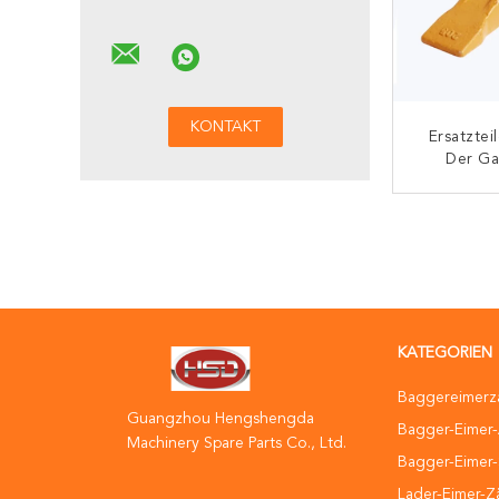
Ersatztei
Der Ga
53103
Radlade
K
Schwer
V
KATEGORIEN
Baggereimerz
Guangzhou Hengshengda
Bagger-Eimer
Machinery Spare Parts Co., Ltd.
Bagger-Eimer-
Lader-Eimer-Z