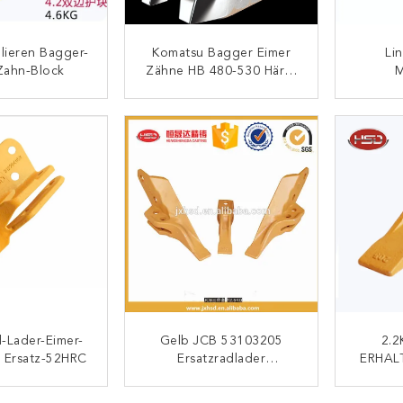
lieren Bagger-
Komatsu Bagger Eimer
Li
Zahn-Block
Zähne HB 480-530 Härte
M
3-5 Schwerlast Und
Schau
Langlebig
ONTAKT
KONTAKT
Leis
-Lader-Eimer-
Gelb JCB 53103205
2.2
 Ersatz-52HRC
Ersatzradlader
ERHALT
Eimerzähne
T
ONTAKT
KONTAKT