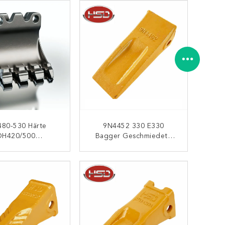
480-530 Härte
9N4452 330 E330
DH420/500
Bagger Geschmiedete
zahnabapter Für
Eimerzähne
istungsanwendun
KONTAKT
KONTAKT
Gen