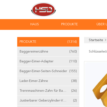
HAUS
PRODUKTE
ÜBER 
Startseite
PRODUKTE
(1314)
Baggereimerzähne
(760)
Schlüsselwö
Bagger-Eimer-Adapter
(110)
Bagger-Eimer-Seiten-Schneider
(155)
Lader-Eimer-Zähne
(38)
Trennmaschinen-Zahn für Bagger
(26)
Justierbarer Geberzylinder-Ventilstößel
(2)