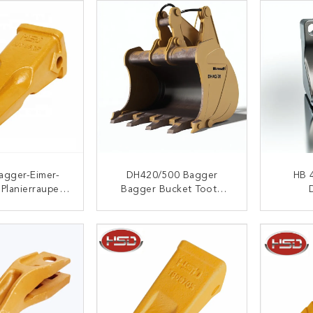
agger-Eimer-
DH420/500 Bagger
HB 
Planierraupen-
Bagger Bucket Tooth
U3452P
Von Komatsu Für
Bagger
Schwerlastgrube
Hochle
ONTAKT
KONTAKT