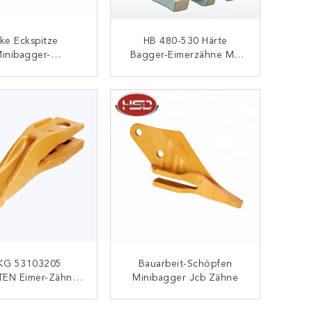
nke Eckspitze
HB 480-530 Härte
inibagger-
Bagger-Eimerzähne Mit
felzähne 2713-
Standardbreite Und 3- 5
1218 Für
Härte
KONTAKT
KONTAKT
tungsfähigkeit
KG 53103205
Bauarbeit-Schöpfen
EN Eimer-Zähne
Minibagger Jcb Zähne
eile Jcb 3dx
KONTAKT
KONTAKT