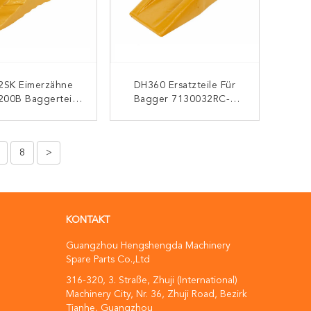
2SK Eimerzähne
DH360 Ersatzteile Für
200B Baggerteile
Bagger 7130032RC-1
Zahn
7130032RC-2
KONTAKT
KONTAKT
8
>
KONTAKT
Guangzhou Hengshengda Machinery
Spare Parts Co.,Ltd
316-320, 3. Straße, Zhuji (International)
Machinery City, Nr. 36, Zhuji Road, Bezirk
Tianhe, Guangzhou