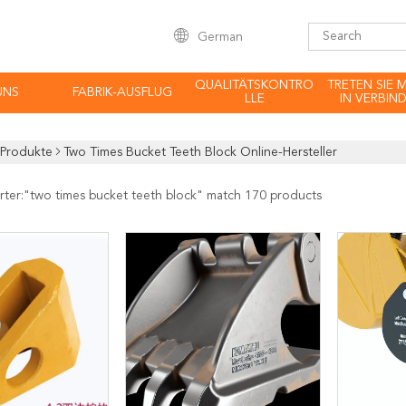
German
QUALITÄTSKONTRO
TRETEN SIE 
UNS
FABRIK-AUSFLUG
LLE
IN VERBIN
Produkte
Two Times Bucket Teeth Block Online-Hersteller
rter:"
two times bucket teeth block
" match 170 products