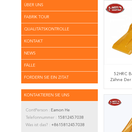
ÜBER UNS
FABRIK TOUR
QUALITÄTSKONTROLLE
KONTAKT
NEWS
FÄLLE
52HRC B
FORDERN SIE EIN ZITAT
Zähne Der 
I
K
KONTAKTIEREN SIE UNS
ContPerson :
Eamon He
Telefonnummer :
15812457038
Was ist das? :
+8615812457038