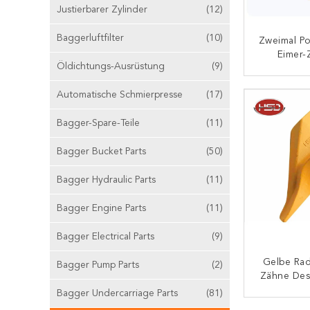
Justierbarer Zylinder
(12)
Baggerluftfilter
(10)
Zweimal Po
Eimer-
Öldichtungs-Ausrüstung
(9)
K
Automatische Schmierpresse
(17)
Bagger-Spare-Teile
(11)
Bagger Bucket Parts
(50)
Bagger Hydraulic Parts
(11)
Bagger Engine Parts
(11)
Bagger Electrical Parts
(9)
Gelbe Rad
Bagger Pump Parts
(2)
Zähne Des
Bagger Undercarriage Parts
(81)
K