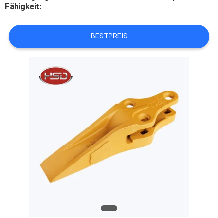
Fähigkeit:
TRETEN
SIE
BESTPREIS
MIT
UNS
IN
VERBINDUNG
FORDERN
SIE
EIN
ZITAT
SITEMAP