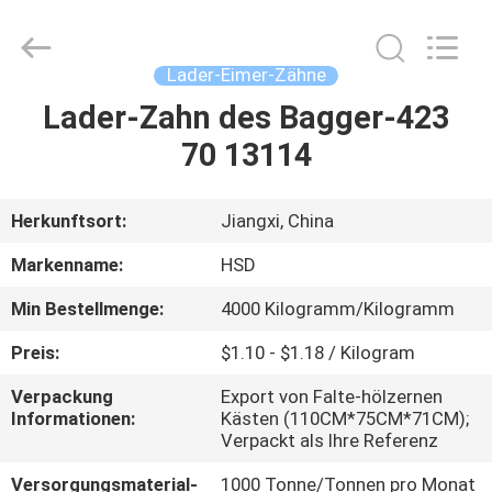
Machinery
Spare
Parts
Co.,Ltd.
All
Lader-Eimer-Zähne
Rights
Reserved.
Lader-Zahn des Bagger-423
HAUS
70 13114
PRODUKTE
Herkunftsort:
Jiangxi, China
ÜBER
Markenname:
HSD
UNS
Min Bestellmenge:
4000 Kilogramm/Kilogramm
Preis:
$1.10 - $1.18 / Kilogram
FABRIK-
AUSFLUG
Verpackung
Export von Falte-hölzernen
Informationen:
Kästen (110CM*75CM*71CM);
Verpackt als Ihre Referenz
QUALITÄTSKONTROLLE
Versorgungsmaterial-
1000 Tonne/Tonnen pro Monat