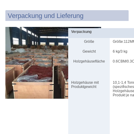
Verpackung und Lieferung
Verpackung
Größe
Größe:112M
Gewicht
6 kg/3 kg
Holzgehäusefläche
0.6CBM/0.3
Holzgehäuse mit
10,1-1,4 To
Produktgewicht
(spezifische
Holzgehäuses
Produkt je n