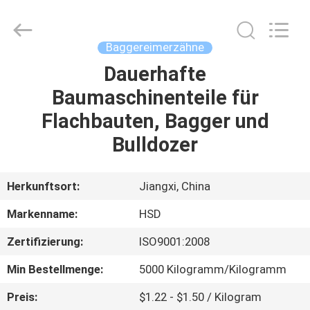
Machinery
Spare
Parts
Co.,Ltd.
All
Baggereimerzähne
Rights
Reserved.
Dauerhafte
HAUS
Baumaschinenteile für
PRODUKTE
Flachbauten, Bagger und
Bulldozer
ÜBER
UNS
Herkunftsort:
Jiangxi, China
Markenname:
HSD
FABRIK-
Zertifizierung:
ISO9001:2008
AUSFLUG
Min Bestellmenge:
5000 Kilogramm/Kilogramm
QUALITÄTSKONTROLLE
Preis:
$1.22 - $1.50 / Kilogram