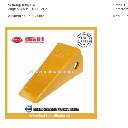
Verlängerung ≥ 4
Hafen: H
Zugfestigkeit ≥ 1600 MPa
Lieferzei
Ausbeute ≥ 950 n/mm2
Versand: