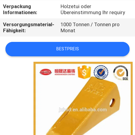
Verpackung
Holzetui oder
TRETEN
Informationen:
Übereinstimmung Ihr requiry
SIE
Versorgungsmaterial-
1000 Tonnen / Tonnen pro
Fähigkeit:
Monat
MIT
UNS
BESTPREIS
IN
VERBINDUNG
FORDERN
SIE
EIN
ZITAT
SITEMAP