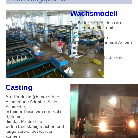
Wachsmodell
Die Bilder zeigen, dass wir
Arbeiter sorgfältig und
spezialisiert sind
die Herstellung von
Wachsmodellen für jede Art von
Eimerzähnen,
Eimer-Adapter,
Seitenschneider, Laderzahn,
Ripperzahn.
Casting
Alle Produkte ((Eimerzähne,
Eimerzähne Adapter, Seiten
Schneider,
mit einer Dicke von mehr als
0,05 mm,
die das Produkt gut
widerstandsfähig machen und
lange verwendet werden
können