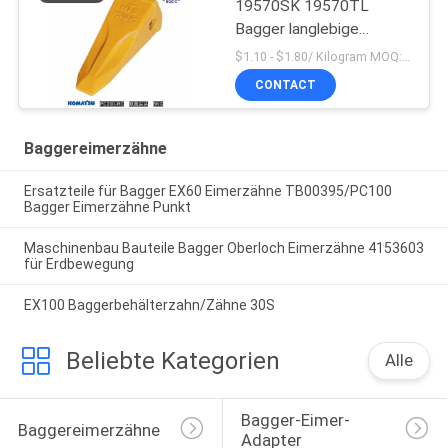
19570SK 19570TL
Bagger langlebige
Eimerzähne für Komatsu
$1.10 - $1.80/ Kilogram MOQ:100 Kilogramm/Kilogramm
CONTACT
Baggereimerzähne
Ersatzteile für Bagger EX60 Eimerzähne TB00395/PC100
Bagger Eimerzähne Punkt
Maschinenbau Bauteile Bagger Oberloch Eimerzähne 4153603
für Erdbewegung
EX100 Baggerbehälterzahn/Zähne 30S
Beliebte Kategorien
Alle
Bagger-Eimer-
Baggereimerzähne
Adapter