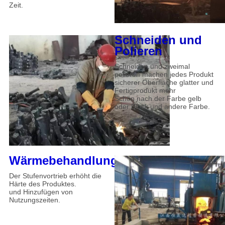
Zeit.
Schneiden und
Polieren
Schneiden und zweimal
polieren machen jedes Produkt
sicherer Oberfläche glatter und
Fertigprodukt mehr
Schön nach der Farbe gelb
oder Block und andere Farbe.
Wärmebehandlung
Der Stufenvortrieb erhöht die
Härte des Produktes.
und Hinzufügen von
Nutzungszeiten.