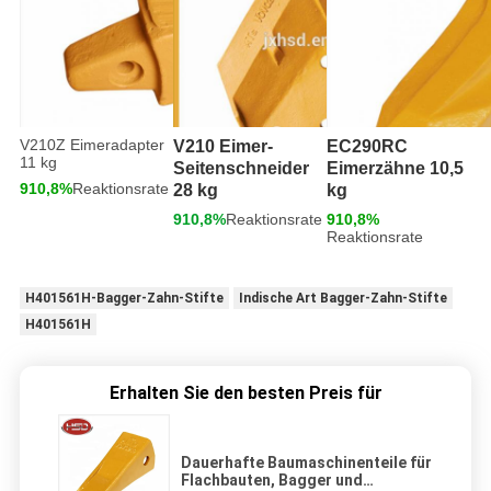
V210Z Eimeradapter
V210 Eimer-
EC290RC
11 kg
Seitenschneider
Eimerzähne 10,5
910,8%
Reaktionsrate
28 kg
kg
910,8%
Reaktionsrate
910,8%
Reaktionsrate
H401561H-Bagger-Zahn-Stifte
Indische Art Bagger-Zahn-Stifte
H401561H
Erhalten Sie den besten Preis für
Dauerhafte Baumaschinenteile für
Flachbauten, Bagger und