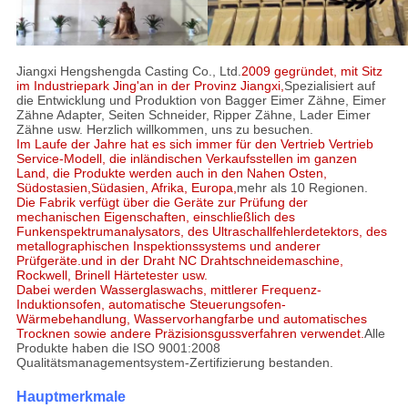
Jiangxi Hengshengda Casting Co., Ltd.
2009 gegründet, mit Sitz
im Industriepark Jing'an in der Provinz Jiangxi,
Spezialisiert auf
die Entwicklung und Produktion von Bagger Eimer Zähne, Eimer
Zähne Adapter, Seiten Schneider, Ripper Zähne, Lader Eimer
Zähne usw. Herzlich willkommen, uns zu besuchen.
Im Laufe der Jahre hat es sich immer für den Vertrieb Vertrieb
Service-Modell, die inländischen Verkaufsstellen im ganzen
Land, die Produkte werden auch in den Nahen Osten,
Südostasien,Südasien, Afrika, Europa,
mehr als 10 Regionen.
Die Fabrik verfügt über die Geräte zur Prüfung der
mechanischen Eigenschaften, einschließlich des
Funkenspektrumanalysators, des Ultraschallfehlerdetektors, des
metallographischen Inspektionssystems und anderer
Prüfgeräte.und in der Draht NC Drahtschneidemaschine,
Rockwell, Brinell Härtetester usw.
Dabei werden Wasserglaswachs, mittlerer Frequenz-
Induktionsofen, automatische Steuerungsofen-
Wärmebehandlung, Wasservorhangfarbe und automatisches
Trocknen sowie andere Präzisionsgussverfahren verwendet.
Alle
Produkte haben die ISO 9001:2008
Qualitätsmanagementsystem-Zertifizierung bestanden.
Hauptmerkmale