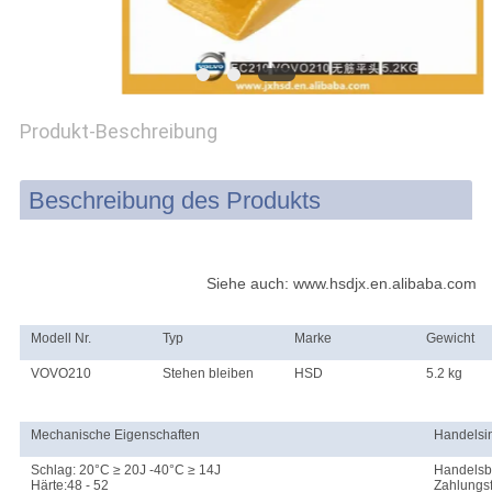
PRIVACY
POLICY
Produkt-Beschreibung
Beschreibung des Produkts
Siehe auch: www.hsdjx.en.alibaba.com
Modell Nr.
Typ
Marke
Gewicht
VOVO210
Stehen bleiben
HSD
5.2 kg
Mechanische Eigenschaften
Handelsi
Schlag: 20°C ≥ 20J -40°C ≥ 14J
Handelsb
Härte:48 - 52
Zahlungsf